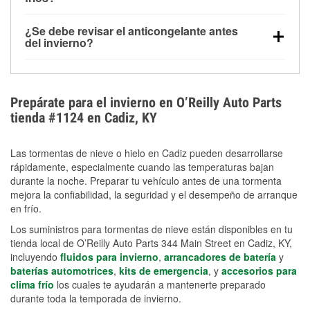
derretida en la carretera para mejorar la visibilidad.
Sí. La presión de las llantas normalmente disminuye
¿Se debe revisar el anticongelante antes
alrededor de 1 PSI por cada 10 °F que baja la
del invierno?
temperatura. Puedes obtener más información sobre
Sí. Una mezcla adecuada del anticongelante protege
la baja presión en invierno en nuestro artículo.
el motor contra la congelación, las grietas internas y
el sobrecalentamiento en condiciones de frío
Prepárate para el invierno en O’Reilly Auto Parts
extremo. Aprende cómo comprobar la protección
tienda #1124 en Cadiz, KY
anticongelante en nuestra sección How-To.
Las tormentas de nieve o hielo en Cadiz pueden desarrollarse
rápidamente, especialmente cuando las temperaturas bajan
durante la noche. Preparar tu vehículo antes de una tormenta
mejora la confiabilidad, la seguridad y el desempeño de arranque
en frío.
Los suministros para tormentas de nieve están disponibles en tu
tienda local de O’Reilly Auto Parts 344 Main Street en Cadiz, KY,
incluyendo
fluidos para invierno
,
arrancadores de batería
y
baterías automotrices
,
kits de emergencia
, y
accesorios para
clima frío
los cuales te ayudarán a mantenerte preparado
durante toda la temporada de invierno.