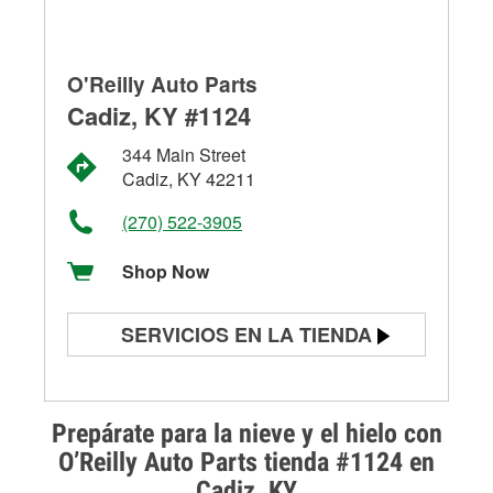
O'Reilly Auto Parts
Cadiz, KY #1124
344 Main Street
Cadiz, KY 42211
(270) 522-3905
Shop Now
SERVICIOS EN LA TIENDA
Prueba de batería
Prueba de alternadores y
Prepárate para la nieve y el hielo con
arrancadores
O’Reilly Auto Parts tienda #1124 en
Cadiz, KY