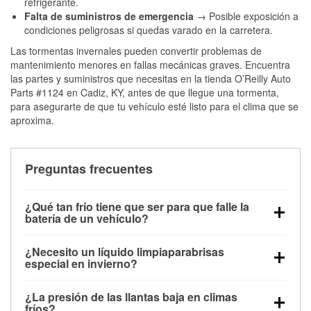
refrigerante.
Falta de suministros de emergencia
→ Posible exposición a
condiciones peligrosas si quedas varado en la carretera.
Las tormentas invernales pueden convertir problemas de
mantenimiento menores en fallas mecánicas graves. Encuentra
las partes y suministros que necesitas en la tienda O’Reilly Auto
Parts #1124 en Cadiz, KY, antes de que llegue una tormenta,
para asegurarte de que tu vehículo esté listo para el clima que se
aproxima.
Preguntas frecuentes
¿Qué tan frío tiene que ser para que falle la
batería de un vehículo?
La capacidad de la batería comienza a disminuir por
¿Necesito un líquido limpiaparabrisas
debajo de los 32 °F y puede perder hasta la mitad de
especial en invierno?
su potencia de arranque cerca de los 0 °F, lo que
Sí. El líquido limpiaparabrisas para invierno resiste
aumenta la probabilidad de que el vehículo no
¿La presión de las llantas baja en climas
la congelación y ayuda a disolver la sal y la nieve
arranque.
fríos?