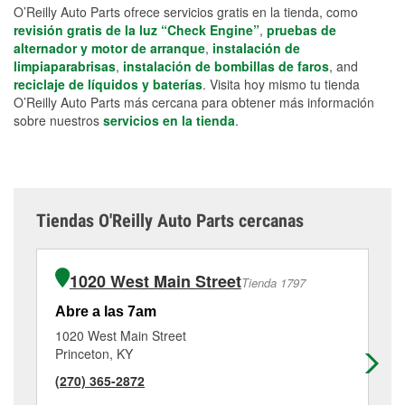
O’Reilly Auto Parts ofrece servicios gratis en la tienda, como
revisión gratis de la luz “Check Engine”
,
pruebas de
alternador y motor de arranque
,
instalación de
limpiaparabrisas
,
instalación de bombillas de faros
, and
reciclaje de líquidos y baterías
. Visita hoy mismo tu tienda
O’Reilly Auto Parts más cercana para obtener más información
sobre nuestros
servicios en la tienda
.
Tiendas O'Reilly Auto Parts cercanas
1020 West Main Street
Tienda 1797
Abre a las 7am
Ab
1020 West Main Street
25
Princeton, KY
Hop
(270) 365-2872
(2