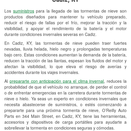
Revisión de la luz "Check Engine"
Los
suministros
para la llegada de las tormentas de nieve son
Reciclaje de baterías y aceite
productos diseñados para mantener tu vehículo preparado,
reducir el riesgo de fallas por el frío, mejorar la tracción y la
Instalación de bombillas de faros
visibilidad, y apoyar el rendimiento de la batería y el motor
Instalación de limpiaparabrisas
durante condiciones invernales severas en Cadiz.
En Cadiz, KY, las tormentas de nieve pueden traer fuertes
Programa de Préstamo de
nevadas, lluvia helada, hielo negro y prolongadas temperaturas
Herramientas
bajo cero. Estas condiciones aumentan la demanda de la batería,
reducen la tracción de las llantas, espesan los fluidos del motor y
Rectificación de tambores y discos de
afectan la visibilidad, lo que eleva el riesgo de averías y
freno
accidentes durante los viajes invernales.
Al
prepararte con anticipación para el clima invernal
, reduces la
Snowstorm Supplies
probabilidad de que el vehículo no arranque, de perder el control
o de enfrentar emergencias en la carretera durante tormentas de
Conoce más
nieve o hielo. Ya seas un experto en condiciones invernales que
necesita abastecerse de suministros, o estés comenzando a
prepararte para una próxima tormenta de nieve, O’Reilly Auto
Parts en 344 Main Street, en Cadiz, KY, tiene las herramientas,
accesorios y dispositivos de carga portátiles para ayudarte a
sobrellevar la tormenta en condiciones seguras y cómodas.