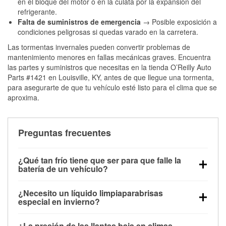
en el bloque del motor o en la culata por la expansión del
refrigerante.
Falta de suministros de emergencia
→ Posible exposición a
condiciones peligrosas si quedas varado en la carretera.
Las tormentas invernales pueden convertir problemas de
mantenimiento menores en fallas mecánicas graves. Encuentra
las partes y suministros que necesitas en la tienda O’Reilly Auto
Parts #1421 en Louisville, KY, antes de que llegue una tormenta,
para asegurarte de que tu vehículo esté listo para el clima que se
aproxima.
Preguntas frecuentes
¿Qué tan frío tiene que ser para que falle la
batería de un vehículo?
La capacidad de la batería comienza a disminuir por
¿Necesito un líquido limpiaparabrisas
debajo de los 32 °F y puede perder hasta la mitad de
especial en invierno?
su potencia de arranque cerca de los 0 °F, lo que
Sí. El líquido limpiaparabrisas para invierno resiste
aumenta la probabilidad de que el vehículo no
¿La presión de las llantas baja en climas