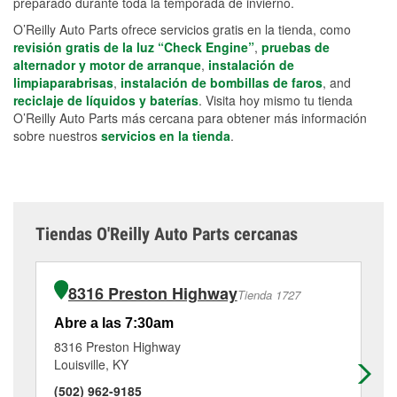
preparado durante toda la temporada de invierno.
O’Reilly Auto Parts ofrece servicios gratis en la tienda, como
revisión gratis de la luz “Check Engine”
,
pruebas de
alternador y motor de arranque
,
instalación de
limpiaparabrisas
,
instalación de bombillas de faros
, and
reciclaje de líquidos y baterías
. Visita hoy mismo tu tienda
O’Reilly Auto Parts más cercana para obtener más información
sobre nuestros
servicios en la tienda
.
Tiendas O'Reilly Auto Parts cercanas
8316 Preston Highway
Tienda 1727
Abre a las 7:30am
Ab
8316 Preston Highway
30
Louisville, KY
Lou
(502) 962-9185
(5