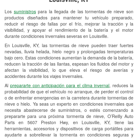
Revisión de la luz "Check Engine"
Los
suministros
para la llegada de las tormentas de nieve son
Reciclaje de baterías y aceite
productos diseñados para mantener tu vehículo preparado,
reducir el riesgo de fallas por el frío, mejorar la tracción y la
Instalación de bombillas de faros
visibilidad, y apoyar el rendimiento de la batería y el motor
Instalación de limpiaparabrisas
durante condiciones invernales severas en Louisville.
En Louisville, KY, las tormentas de nieve pueden traer fuertes
Programa de Préstamo de
nevadas, lluvia helada, hielo negro y prolongadas temperaturas
Herramientas
bajo cero. Estas condiciones aumentan la demanda de la batería,
reducen la tracción de las llantas, espesan los fluidos del motor y
Rectificación de tambores y discos de
afectan la visibilidad, lo que eleva el riesgo de averías y
freno
accidentes durante los viajes invernales.
Al
prepararte con anticipación para el clima invernal
, reduces la
Snowstorm Supplies
probabilidad de que el vehículo no arranque, de perder el control
o de enfrentar emergencias en la carretera durante tormentas de
Conoce más
nieve o hielo. Ya seas un experto en condiciones invernales que
necesita abastecerse de suministros, o estés comenzando a
prepararte para una próxima tormenta de nieve, O’Reilly Auto
Parts en 5607 Preston Hwy, en Louisville, KY, tiene las
herramientas, accesorios y dispositivos de carga portátiles para
ayudarte a sobrellevar la tormenta en condiciones seguras y