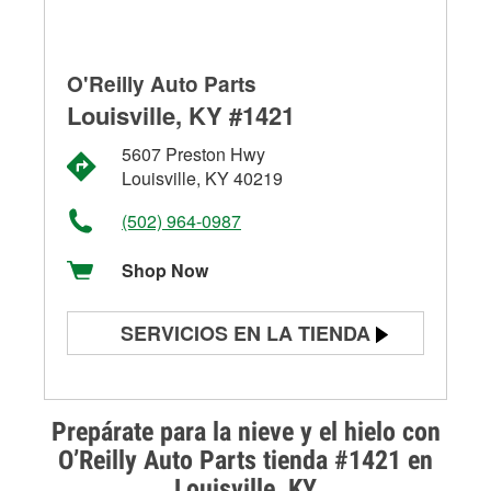
O'Reilly Auto Parts
Louisville, KY #1421
5607 Preston Hwy
Louisville, KY 40219
(502) 964-0987
Shop Now
SERVICIOS EN LA TIENDA
Prueba de batería
Prueba de alternadores y
Prepárate para la nieve y el hielo con
arrancadores
O’Reilly Auto Parts tienda #1421 en
Louisville, KY