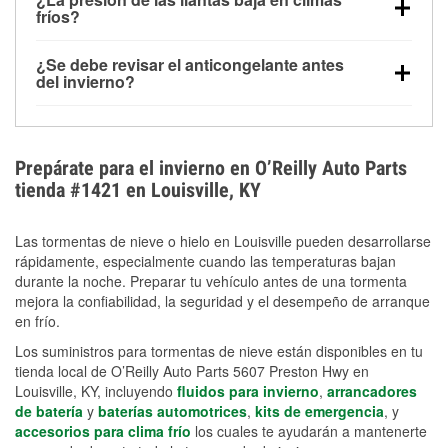
la congelación y ayuda a disolver la sal y la nieve
arranque.
fríos?
derretida en la carretera para mejorar la visibilidad.
Sí. La presión de las llantas normalmente disminuye
¿Se debe revisar el anticongelante antes
alrededor de 1 PSI por cada 10 °F que baja la
del invierno?
temperatura. Puedes obtener más información sobre
Sí. Una mezcla adecuada del anticongelante protege
la baja presión en invierno en nuestro artículo.
el motor contra la congelación, las grietas internas y
el sobrecalentamiento en condiciones de frío
Prepárate para el invierno en O’Reilly Auto Parts
extremo. Aprende cómo comprobar la protección
tienda #1421 en Louisville, KY
anticongelante en nuestra sección How-To.
Las tormentas de nieve o hielo en Louisville pueden desarrollarse
rápidamente, especialmente cuando las temperaturas bajan
durante la noche. Preparar tu vehículo antes de una tormenta
mejora la confiabilidad, la seguridad y el desempeño de arranque
en frío.
Los suministros para tormentas de nieve están disponibles en tu
tienda local de O’Reilly Auto Parts 5607 Preston Hwy en
Louisville, KY, incluyendo
fluidos para invierno
,
arrancadores
de batería
y
baterías automotrices
,
kits de emergencia
, y
accesorios para clima frío
los cuales te ayudarán a mantenerte