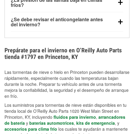
la congelación y ayuda a disolver la sal y la nieve
arranque.
fríos?
derretida en la carretera para mejorar la visibilidad.
Sí. La presión de las llantas normalmente disminuye
¿Se debe revisar el anticongelante antes
alrededor de 1 PSI por cada 10 °F que baja la
del invierno?
temperatura. Puedes obtener más información sobre
Sí. Una mezcla adecuada del anticongelante protege
la baja presión en invierno en nuestro artículo.
el motor contra la congelación, las grietas internas y
el sobrecalentamiento en condiciones de frío
Prepárate para el invierno en O’Reilly Auto Parts
extremo. Aprende cómo comprobar la protección
tienda #1797 en Princeton, KY
anticongelante en nuestra sección How-To.
Las tormentas de nieve o hielo en Princeton pueden desarrollarse
rápidamente, especialmente cuando las temperaturas bajan
durante la noche. Preparar tu vehículo antes de una tormenta
mejora la confiabilidad, la seguridad y el desempeño de arranque
en frío.
Los suministros para tormentas de nieve están disponibles en tu
tienda local de O’Reilly Auto Parts 1020 West Main Street en
Princeton, KY, incluyendo
fluidos para invierno
,
arrancadores
de batería
y
baterías automotrices
,
kits de emergencia
, y
accesorios para clima frío
los cuales te ayudarán a mantenerte