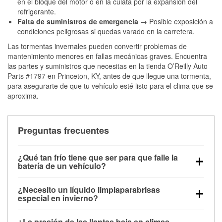
en el bloque del motor o en la culata por la expansión del
refrigerante.
Falta de suministros de emergencia
→ Posible exposición a
condiciones peligrosas si quedas varado en la carretera.
Las tormentas invernales pueden convertir problemas de
mantenimiento menores en fallas mecánicas graves. Encuentra
las partes y suministros que necesitas en la tienda O’Reilly Auto
Parts #1797 en Princeton, KY, antes de que llegue una tormenta,
para asegurarte de que tu vehículo esté listo para el clima que se
aproxima.
Preguntas frecuentes
¿Qué tan frío tiene que ser para que falle la
batería de un vehículo?
La capacidad de la batería comienza a disminuir por
¿Necesito un líquido limpiaparabrisas
debajo de los 32 °F y puede perder hasta la mitad de
especial en invierno?
su potencia de arranque cerca de los 0 °F, lo que
Sí. El líquido limpiaparabrisas para invierno resiste
aumenta la probabilidad de que el vehículo no
¿La presión de las llantas baja en climas