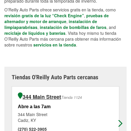
preparado durante toda la temporada de invierno.
O’Reilly Auto Parts ofrece servicios gratis en la tienda, como
revisión gratis de la luz “Check Engine”
,
pruebas de
alternador y motor de arranque
,
instalación de
limpiaparabrisas
,
instalación de bombillas de faros
, and
reciclaje de líquidos y baterías
. Visita hoy mismo tu tienda
O’Reilly Auto Parts más cercana para obtener más información
sobre nuestros
servicios en la tienda
.
Tiendas O'Reilly Auto Parts cercanas
344 Main Street
Tienda 1124
Abre a las 7am
Ab
344 Main Street
11
Cadiz, KY
Ma
(270) 522-3905
(2