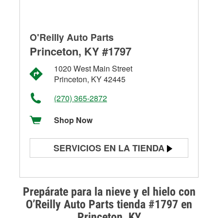
O'Reilly Auto Parts
Princeton, KY #1797
1020 West Main Street
Princeton, KY 42445
(270) 365-2872
Shop Now
SERVICIOS EN LA TIENDA
Prueba de batería
Prueba de alternadores y
Prepárate para la nieve y el hielo con
arrancadores
O’Reilly Auto Parts tienda #1797 en
Princeton, KY