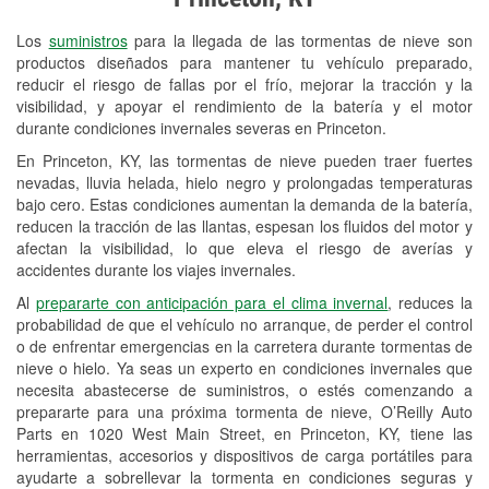
Revisión de la luz "Check Engine"
Los
suministros
para la llegada de las tormentas de nieve son
Reciclaje de baterías y aceite
productos diseñados para mantener tu vehículo preparado,
reducir el riesgo de fallas por el frío, mejorar la tracción y la
Instalación de bombillas de faros
visibilidad, y apoyar el rendimiento de la batería y el motor
Instalación de limpiaparabrisas
durante condiciones invernales severas en Princeton.
En Princeton, KY, las tormentas de nieve pueden traer fuertes
Programa de Préstamo de
nevadas, lluvia helada, hielo negro y prolongadas temperaturas
Herramientas
bajo cero. Estas condiciones aumentan la demanda de la batería,
reducen la tracción de las llantas, espesan los fluidos del motor y
Rectificación de tambores y discos de
afectan la visibilidad, lo que eleva el riesgo de averías y
freno
accidentes durante los viajes invernales.
Al
prepararte con anticipación para el clima invernal
, reduces la
Mangueras hidráulicas a la medida
probabilidad de que el vehículo no arranque, de perder el control
o de enfrentar emergencias en la carretera durante tormentas de
Snowstorm Supplies
nieve o hielo. Ya seas un experto en condiciones invernales que
Conoce más
necesita abastecerse de suministros, o estés comenzando a
prepararte para una próxima tormenta de nieve, O’Reilly Auto
Parts en 1020 West Main Street, en Princeton, KY, tiene las
herramientas, accesorios y dispositivos de carga portátiles para
ayudarte a sobrellevar la tormenta en condiciones seguras y