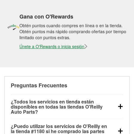
Gana con O'Rewards
Obtén puntos cuando compres en línea o en la tienda.
Obtén puntos más rápido comprando ofertas por tiempo
limitado con puntos extras.
Únete a O'Rewards o inicia sesión
Preguntas Frecuentes
¿Todos los servicios en tienda están
disponibles en todas las tiendas O'Reilly
Auto Parts?
Todos los servicios gratuitos de tienda, incluyendo
¿Puedo utilizar los servicios de O'Reilly en
las pruebas de batería, pruebas de alternador y
la tienda #1180 si he comprado las partes