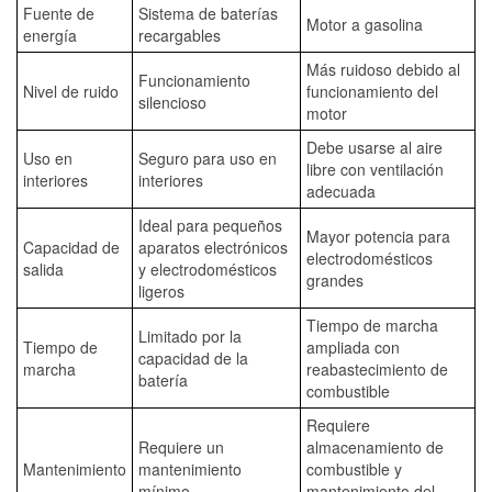
Fuente de
Sistema de baterías
Motor a gasolina
energía
recargables
Más ruidoso debido al
Funcionamiento
Nivel de ruido
funcionamiento del
silencioso
motor
Debe usarse al aire
Uso en
Seguro para uso en
libre con ventilación
interiores
interiores
adecuada
Ideal para pequeños
Mayor potencia para
Capacidad de
aparatos electrónicos
electrodomésticos
salida
y electrodomésticos
grandes
ligeros
Tiempo de marcha
Limitado por la
Tiempo de
ampliada con
capacidad de la
marcha
reabastecimiento de
batería
combustible
Requiere
Requiere un
almacenamiento de
Mantenimiento
mantenimiento
combustible y
mínimo
mantenimiento del