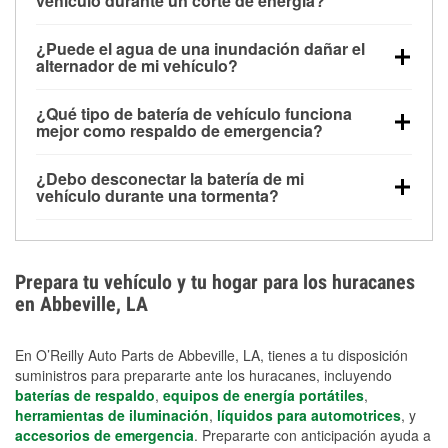
vehículo durante un corte de energía?
Una batería completamente cargada puede
¿Puede el agua de una inundación dañar el
alimentar pequeños accesorios durante un tiempo
alternador de mi vehículo?
limitado, pero el uso repetido sin conducir el vehículo
Sí. Los alternadores suelen estar montados en la
puede descargarla rápidamente. Se recomienda
¿Qué tipo de batería de vehículo funciona
parte baja del compartimento del motor y pueden
contar con un equipo de carga de respaldo para
mejor como respaldo de emergencia?
dañarse si se sumergen, lo que puede provocar una
cortes prolongados.
Las baterías AGM y marinas se usan comúnmente
falla en el sistema de carga y que la batería se agote
¿Debo desconectar la batería de mi
para aplicaciones de ciclo profundo porque son
días después de la exposición.
vehículo durante una tormenta?
selladas, resistentes a las vibraciones y más
Desconectarla puede ayudar a prevenir ciertas
adecuadas para ciclos repetidos de descarga
sobrecargas eléctricas, pero no te protegerá contra
profunda y recarga.
los daños por inundación. Evitar el agua estancada y
Prepara tu vehículo y tu hogar para los huracanes
preparar opciones de carga de respaldo son
en Abbeville, LA
medidas de protección más efectivas.
En O’Reilly Auto Parts de Abbeville, LA, tienes a tu disposición
suministros para prepararte ante los huracanes, incluyendo
baterías de respaldo
,
equipos de energía portátiles
,
herramientas de iluminación
,
líquidos para automotrices
, y
accesorios de emergencia
. Prepararte con anticipación ayuda a