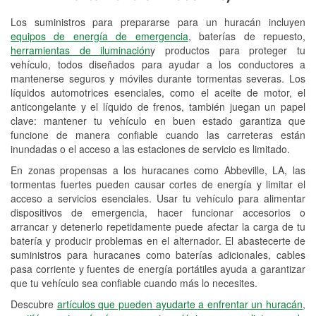
Los suministros para prepararse para un huracán incluyen
Reciclaje de baterías y aceite
equipos de energía de emergencia
, baterías de repuesto,
herramientas de iluminación
y productos para proteger tu
Instalación de bombillas de faros
vehículo, todos diseñados para ayudar a los conductores a
Instalación de limpiaparabrisas
mantenerse seguros y móviles durante tormentas severas. Los
líquidos automotrices esenciales, como el aceite de motor, el
Programa de Préstamo de
anticongelante y el líquido de frenos, también juegan un papel
clave: mantener tu vehículo en buen estado garantiza que
Herramientas
funcione de manera confiable cuando las carreteras están
inundadas o el acceso a las estaciones de servicio es limitado.
Rectificación de tambores y discos de
freno
En zonas propensas a los huracanes como Abbeville, LA, las
tormentas fuertes pueden causar cortes de energía y limitar el
Hurricane Supplies
acceso a servicios esenciales. Usar tu vehículo para alimentar
dispositivos de emergencia, hacer funcionar accesorios o
Tornado Supplies
arrancar y detenerlo repetidamente puede afectar la carga de tu
batería y producir problemas en el alternador. El abastecerte de
Conoce más
suministros para huracanes como baterías adicionales, cables
pasa corriente y fuentes de energía portátiles ayuda a garantizar
que tu vehículo sea confiable cuando más lo necesites.
Descubre
artículos que pueden ayudarte a enfrentar un huracán,