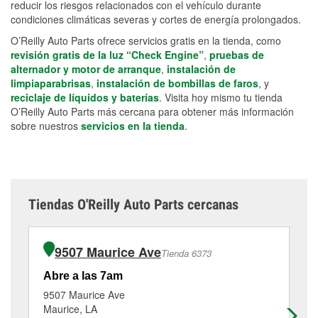
reducir los riesgos relacionados con el vehículo durante
condiciones climáticas severas y cortes de energía prolongados.
O’Reilly Auto Parts ofrece servicios gratis en la tienda, como
revisión gratis de la luz “Check Engine”
,
pruebas de
alternador y motor de arranque
,
instalación de
limpiaparabrisas
,
instalación de bombillas de faros
, y
reciclaje de líquidos y baterías
. Visita hoy mismo tu tienda
O’Reilly Auto Parts más cercana para obtener más información
sobre nuestros
servicios en la tienda
.
Tiendas O'Reilly Auto Parts cercanas
9507 Maurice Ave
Tienda 6373
Abre a las 7am
Ab
9507 Maurice Ave
20
Maurice, LA
Ka