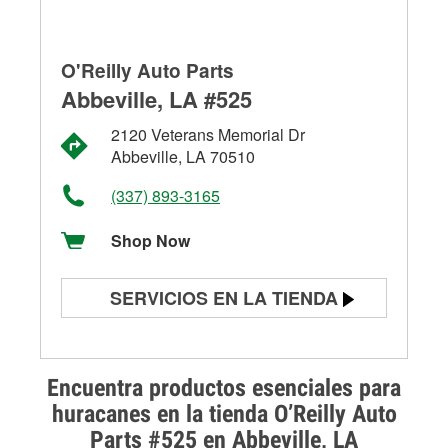
O'Reilly Auto Parts
Abbeville, LA #525
2120 Veterans Memorial Dr
Abbeville, LA 70510
(337) 893-3165
Shop Now
SERVICIOS EN LA TIENDA
Prueba de batería
Prueba de alternadores y
Encuentra productos esenciales para
arrancadores
huracanes en la tienda O’Reilly Auto
Parts #525 en Abbeville, LA
Revisión de la luz "Check Engine"