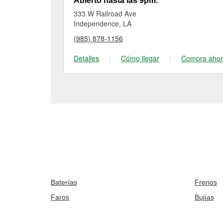
Abierto hasta las 9pm.
333 W Railroad Ave
Independence, LA
(985) 878-1156
Detalles
|
Cómo llegar
|
Compra aho
Baterías
Frenos
Faros
Bujías