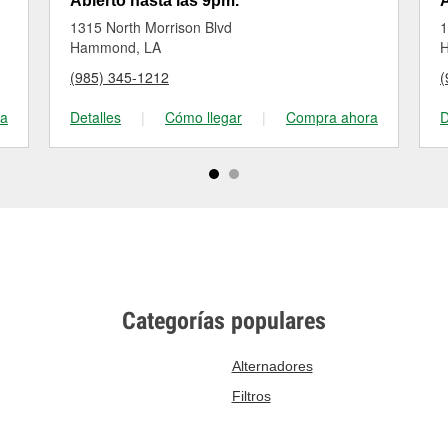
Abierto hasta las 9pm.
A
1315 North Morrison Blvd
1
Hammond, LA
(985) 345-1212
(
ra
Detalles
|
Cómo llegar
|
Compra ahora
D
Categorías populares
Alternadores
Filtros