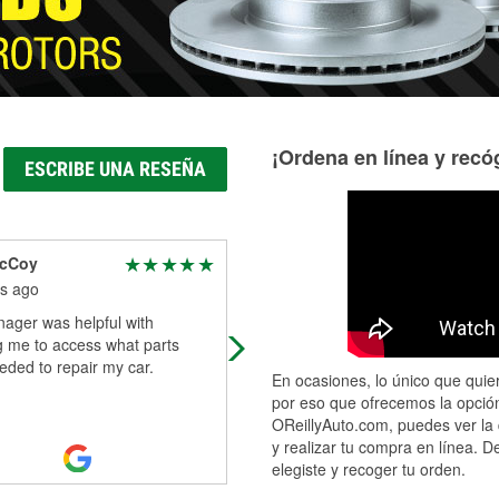
¡Ordena en línea y recóg
ESCRIBE UNA RESEÑA
McCoy
YDKMS
s ago
3 months ago
ager was helpful with
Great customer services
g me to access what parts
ded to repair my car.
En ocasiones, lo único que quier
por eso que ofrecemos la opción
OReillyAuto.com, puedes ver la 
y realizar tu compra en línea. D
elegiste y recoger tu orden.