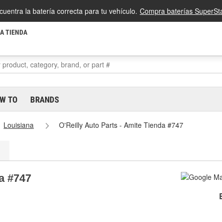
cuentra la batería correcta para tu vehículo.
Compra baterías SuperSta
LA TIENDA
W TO
BRANDS
Louisiana
O'Reilly Auto Parts - Amite Tienda #747
da #747