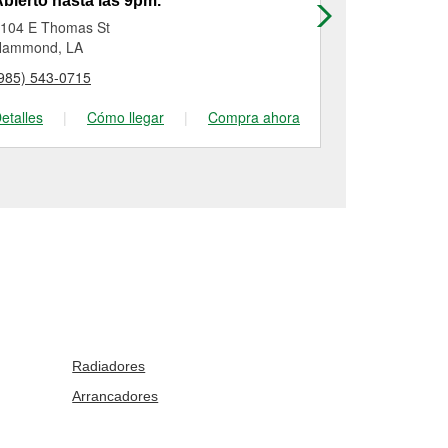
bierto hasta las 9pm.
Abierto has
104 E Thomas St
19053 Florida
Hammond, LA
Albany, LA
985) 543-0715
(225) 567-11
etalles
|
Cómo llegar
|
Compra ahora
Detalles
|
Radiadores
Arrancadores