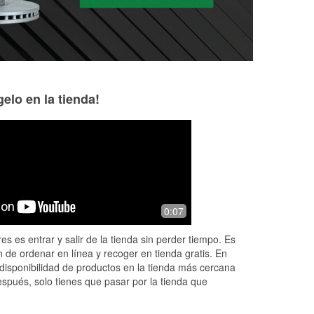
elo en la tienda!
Christi Netherland
bowla C
7 months ago
7 months ago
Staff is friendly and eager to help.
People there awe
0:07
Easy to find/get parts for most every
enthusiasm
type vehicle we have. Very pleased
es es entrar y salir de la tienda sin perder tiempo. Es
with service here.
 de ordenar en línea y recoger en tienda gratis. En
disponibilidad de productos en la tienda más cercana
espués, solo tienes que pasar por la tienda que