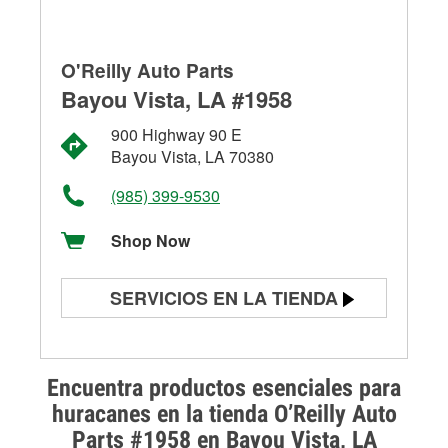
O'Reilly Auto Parts
Bayou Vista, LA #1958
900 Highway 90 E
Bayou Vista, LA 70380
(985) 399-9530
Shop Now
SERVICIOS EN LA TIENDA
Prueba de batería
Prueba de alternadores y
Encuentra productos esenciales para
arrancadores
huracanes en la tienda O’Reilly Auto
Parts #1958 en Bayou Vista, LA
Revisión de la luz "Check Engine"