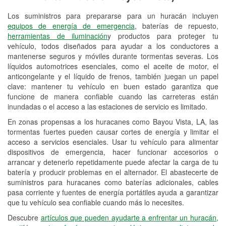
Los suministros para prepararse para un huracán incluyen
Reciclaje de baterías y aceite
equipos de energía de emergencia
, baterías de repuesto,
herramientas de iluminación
y productos para proteger tu
Instalación de bombillas de faros
vehículo, todos diseñados para ayudar a los conductores a
Instalación de limpiaparabrisas
mantenerse seguros y móviles durante tormentas severas. Los
líquidos automotrices esenciales, como el aceite de motor, el
Programa de Préstamo de
anticongelante y el líquido de frenos, también juegan un papel
clave: mantener tu vehículo en buen estado garantiza que
Herramientas
funcione de manera confiable cuando las carreteras están
inundadas o el acceso a las estaciones de servicio es limitado.
Rectificación de tambores y discos de
freno
En zonas propensas a los huracanes como Bayou Vista, LA, las
tormentas fuertes pueden causar cortes de energía y limitar el
Hurricane Supplies
acceso a servicios esenciales. Usar tu vehículo para alimentar
dispositivos de emergencia, hacer funcionar accesorios o
Tornado Supplies
arrancar y detenerlo repetidamente puede afectar la carga de tu
batería y producir problemas en el alternador. El abastecerte de
Conoce más
suministros para huracanes como baterías adicionales, cables
pasa corriente y fuentes de energía portátiles ayuda a garantizar
que tu vehículo sea confiable cuando más lo necesites.
Descubre
artículos que pueden ayudarte a enfrentar un huracán,