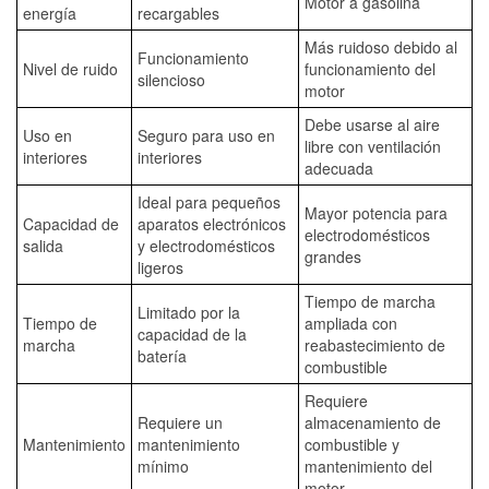
Motor a gasolina
energía
recargables
Más ruidoso debido al
Funcionamiento
Nivel de ruido
funcionamiento del
silencioso
motor
Debe usarse al aire
Uso en
Seguro para uso en
libre con ventilación
interiores
interiores
adecuada
Ideal para pequeños
Mayor potencia para
Capacidad de
aparatos electrónicos
electrodomésticos
salida
y electrodomésticos
grandes
ligeros
Tiempo de marcha
Limitado por la
Tiempo de
ampliada con
capacidad de la
marcha
reabastecimiento de
batería
combustible
Requiere
Requiere un
almacenamiento de
Mantenimiento
mantenimiento
combustible y
mínimo
mantenimiento del
motor