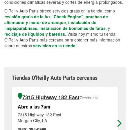
condiciones climáticas severas y cortes de energía prolongados.
O’Reilly Auto Parts ofrece servicios gratis en la tienda, como
revisión gratis de la luz “Check Engine”
,
pruebas de
alternador y motor de arranque
,
instalación de
limpiaparabrisas
,
instalación de bombillas de faros
, y
reciclaje de líquidos y baterías
. Visita hoy mismo tu tienda
O’Reilly Auto Parts más cercana para obtener más información
sobre nuestros
servicios en la tienda
.
Tiendas O'Reilly Auto Parts cercanas
7315 Highway 182 East
Tienda 773
Abre a las 7am
Ab
7315 Highway 182 East
19
Morgan City, LA
Fra
(985) 385-0999
(3