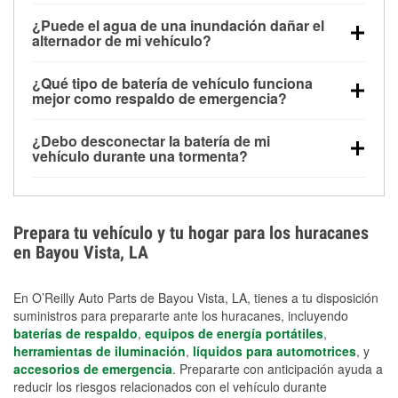
Una batería completamente cargada puede
¿Puede el agua de una inundación dañar el
alimentar pequeños accesorios durante un tiempo
alternador de mi vehículo?
limitado, pero el uso repetido sin conducir el vehículo
Sí. Los alternadores suelen estar montados en la
puede descargarla rápidamente. Se recomienda
¿Qué tipo de batería de vehículo funciona
parte baja del compartimento del motor y pueden
contar con un equipo de carga de respaldo para
mejor como respaldo de emergencia?
dañarse si se sumergen, lo que puede provocar una
cortes prolongados.
Las baterías AGM y marinas se usan comúnmente
falla en el sistema de carga y que la batería se agote
¿Debo desconectar la batería de mi
para aplicaciones de ciclo profundo porque son
días después de la exposición.
vehículo durante una tormenta?
selladas, resistentes a las vibraciones y más
Desconectarla puede ayudar a prevenir ciertas
adecuadas para ciclos repetidos de descarga
sobrecargas eléctricas, pero no te protegerá contra
profunda y recarga.
los daños por inundación. Evitar el agua estancada y
Prepara tu vehículo y tu hogar para los huracanes
preparar opciones de carga de respaldo son
en Bayou Vista, LA
medidas de protección más efectivas.
En O’Reilly Auto Parts de Bayou Vista, LA, tienes a tu disposición
suministros para prepararte ante los huracanes, incluyendo
baterías de respaldo
,
equipos de energía portátiles
,
herramientas de iluminación
,
líquidos para automotrices
, y
accesorios de emergencia
. Prepararte con anticipación ayuda a
reducir los riesgos relacionados con el vehículo durante