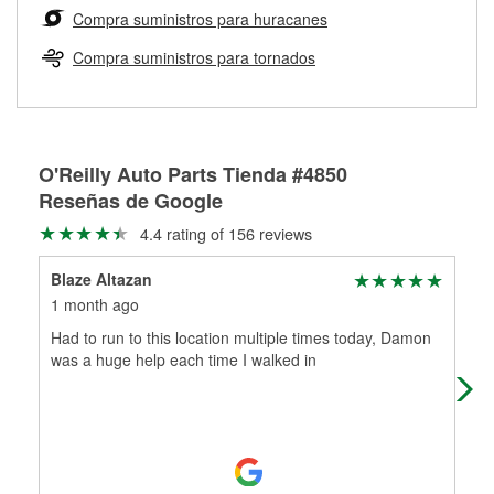
medirán tus tambores o discos para determinar si pueden
Compra suministros para huracanes
Más información sobre el Programa de Préstamo de
ser rectificados con seguridad. Si tus tambores o discos no
Herramientas de O'Reilly
pueden ser reutilizados, podemos ayudarte a encontrar las
Compra suministros para tornados
partes de reemplazo correctas para tu reparación.
Rectificación de tambores y discos de freno
O'Reilly Auto Parts Tienda #4850
Reseñas de Google
4.4 rating of 156 reviews
Blaze Altazan
She
1 month ago
2 m
Had to run to this location multiple times today, Damon
Sup
was a huge help each time I walked in