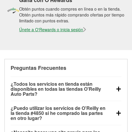
Gana con O'Rewards
Obtén puntos cuando compres en línea o en la tienda.
Obtén puntos más rápido comprando ofertas por tiempo
limitado con puntos extras.
Únete a O'Rewards o inicia sesión
Preguntas Frecuentes
¿Todos los servicios en tienda están
disponibles en todas las tiendas O'Reilly
Auto Parts?
Todos los servicios gratuitos de tienda, incluyendo
¿Puedo utilizar los servicios de O'Reilly en
las pruebas de batería, pruebas de alternador y
la tienda #4850 si he comprado las partes
motor de arranque, revisión de la luz “Check Engine”
en otro lugar?
con O'Reilly VeriScan® e instalación de
Puedes solicitar la mayoría de los servicios en tienda
limpiaparabrisas o bombillas, están disponibles en