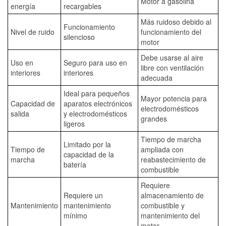
Motor a gasolina
energía
recargables
Más ruidoso debido al
Funcionamiento
Nivel de ruido
funcionamiento del
silencioso
motor
Debe usarse al aire
Uso en
Seguro para uso en
libre con ventilación
interiores
interiores
adecuada
Ideal para pequeños
Mayor potencia para
Capacidad de
aparatos electrónicos
electrodomésticos
salida
y electrodomésticos
grandes
ligeros
Tiempo de marcha
Limitado por la
Tiempo de
ampliada con
capacidad de la
marcha
reabastecimiento de
batería
combustible
Requiere
Requiere un
almacenamiento de
Mantenimiento
mantenimiento
combustible y
mínimo
mantenimiento del
motor