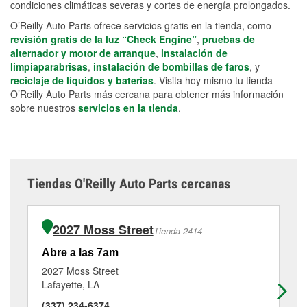
condiciones climáticas severas y cortes de energía prolongados.
O’Reilly Auto Parts ofrece servicios gratis en la tienda, como
revisión gratis de la luz “Check Engine”
,
pruebas de
alternador y motor de arranque
,
instalación de
limpiaparabrisas
,
instalación de bombillas de faros
, y
reciclaje de líquidos y baterías
. Visita hoy mismo tu tienda
O’Reilly Auto Parts más cercana para obtener más información
sobre nuestros
servicios en la tienda
.
Tiendas O'Reilly Auto Parts cercanas
2027 Moss Street
Tienda 2414
Abre a las 7am
Ab
2027 Moss Street
38
Lafayette, LA
La
(337) 234-6374
(3