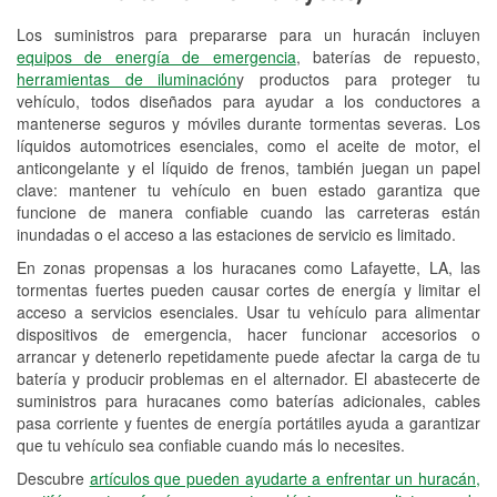
Los suministros para prepararse para un huracán incluyen
Reciclaje de baterías y aceite
equipos de energía de emergencia
, baterías de repuesto,
herramientas de iluminación
y productos para proteger tu
Instalación de bombillas de faros
vehículo, todos diseñados para ayudar a los conductores a
Instalación de limpiaparabrisas
mantenerse seguros y móviles durante tormentas severas. Los
líquidos automotrices esenciales, como el aceite de motor, el
Programa de Préstamo de
anticongelante y el líquido de frenos, también juegan un papel
clave: mantener tu vehículo en buen estado garantiza que
Herramientas
funcione de manera confiable cuando las carreteras están
inundadas o el acceso a las estaciones de servicio es limitado.
Rectificación de tambores y discos de
freno
En zonas propensas a los huracanes como Lafayette, LA, las
tormentas fuertes pueden causar cortes de energía y limitar el
Hurricane Supplies
acceso a servicios esenciales. Usar tu vehículo para alimentar
dispositivos de emergencia, hacer funcionar accesorios o
Tornado Supplies
arrancar y detenerlo repetidamente puede afectar la carga de tu
batería y producir problemas en el alternador. El abastecerte de
Conoce más
suministros para huracanes como baterías adicionales, cables
pasa corriente y fuentes de energía portátiles ayuda a garantizar
Idiomas adicionales
que tu vehículo sea confiable cuando más lo necesites.
Criollo francés
Descubre
artículos que pueden ayudarte a enfrentar un huracán,