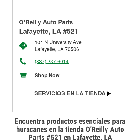
O'Reilly Auto Parts
Lafayette, LA #521
101 N University Ave
Lafayette, LA 70506
(337) 237-6014
Shop Now
SERVICIOS EN LA TIENDA
Prueba de batería
Prueba de alternadores y
Encuentra productos esenciales para
arrancadores
huracanes en la tienda O’Reilly Auto
Parts #521 en Lafayette, LA
Revisión de la luz "Check Engine"