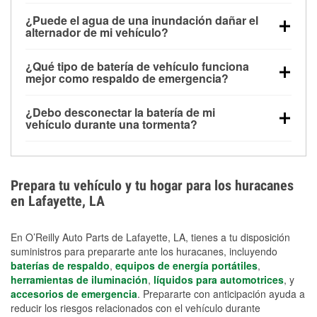
Una batería completamente cargada puede
¿Puede el agua de una inundación dañar el
alimentar pequeños accesorios durante un tiempo
alternador de mi vehículo?
limitado, pero el uso repetido sin conducir el vehículo
Sí. Los alternadores suelen estar montados en la
puede descargarla rápidamente. Se recomienda
¿Qué tipo de batería de vehículo funciona
parte baja del compartimento del motor y pueden
contar con un equipo de carga de respaldo para
mejor como respaldo de emergencia?
dañarse si se sumergen, lo que puede provocar una
cortes prolongados.
Las baterías AGM y marinas se usan comúnmente
falla en el sistema de carga y que la batería se agote
¿Debo desconectar la batería de mi
para aplicaciones de ciclo profundo porque son
días después de la exposición.
vehículo durante una tormenta?
selladas, resistentes a las vibraciones y más
Desconectarla puede ayudar a prevenir ciertas
adecuadas para ciclos repetidos de descarga
sobrecargas eléctricas, pero no te protegerá contra
profunda y recarga.
los daños por inundación. Evitar el agua estancada y
Prepara tu vehículo y tu hogar para los huracanes
preparar opciones de carga de respaldo son
en Lafayette, LA
medidas de protección más efectivas.
En O’Reilly Auto Parts de Lafayette, LA, tienes a tu disposición
suministros para prepararte ante los huracanes, incluyendo
baterías de respaldo
,
equipos de energía portátiles
,
herramientas de iluminación
,
líquidos para automotrices
, y
accesorios de emergencia
. Prepararte con anticipación ayuda a
reducir los riesgos relacionados con el vehículo durante