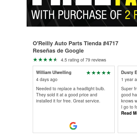
O'Reilly Auto Parts Tienda #4717
Reseñas de Google
4.5 rating of 79 reviews
William Ulwelling
Dusty 
4 days ago
1 year 
Needed to replace a headlight bulb.
Super fr
They sold it at a good price and
good ha
installed it for free. Great service.
knows w
I go to 
Read M