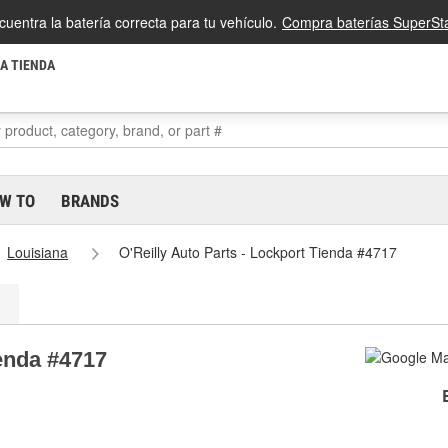
cuentra la batería correcta para tu vehículo.
Compra baterías SuperSta
LA TIENDA
W TO
BRANDS
Louisiana
O'Reilly Auto Parts - Lockport Tienda #4717
ienda #4717