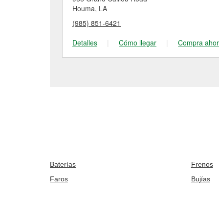
Houma, LA
(985) 851-6421
Detalles
|
Cómo llegar
|
Compra aho
Baterías
Frenos
Faros
Bujías