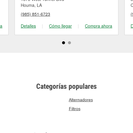
Houma, LA
C
(985) 851-6723
(
ra
Detalles
|
Cómo llegar
|
Compra ahora
D
Categorías populares
Alternadores
Filtros