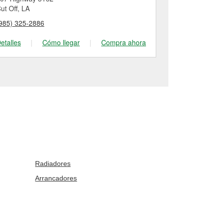
ut Off, LA
Thibodaux, L
985) 325-2886
(985) 449-01
etalles
|
Cómo llegar
|
Compra ahora
Detalles
|
Radiadores
Arrancadores