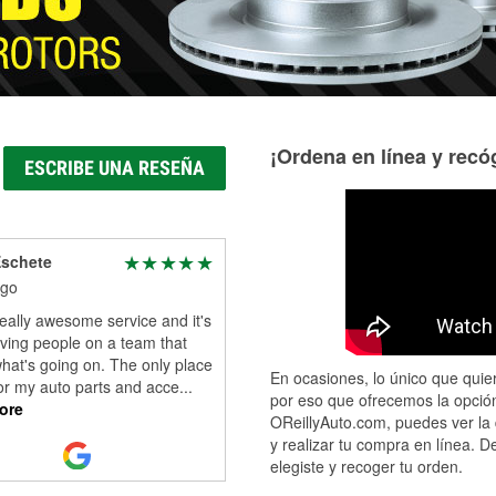
¡Ordena en línea y recóg
ESCRIBE UNA RESEÑA
Eschete
ago
eally awesome service and it's
ving people on a team that
hat's going on. The only place
En ocasiones, lo único que quier
for my auto parts and acce
...
por eso que ofrecemos la opción
ore
OReillyAuto.com, puedes ver la 
y realizar tu compra en línea. D
elegiste y recoger tu orden.