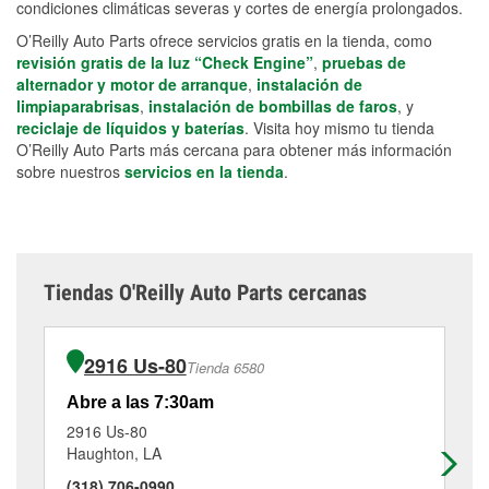
condiciones climáticas severas y cortes de energía prolongados.
O’Reilly Auto Parts ofrece servicios gratis en la tienda, como
revisión gratis de la luz “Check Engine”
,
pruebas de
alternador y motor de arranque
,
instalación de
limpiaparabrisas
,
instalación de bombillas de faros
, y
reciclaje de líquidos y baterías
. Visita hoy mismo tu tienda
O’Reilly Auto Parts más cercana para obtener más información
sobre nuestros
servicios en la tienda
.
Tiendas O'Reilly Auto Parts cercanas
2916 Us-80
Tienda 6580
Abre a las 7:30am
Ab
2916 Us-80
44
Haughton, LA
Bos
(318) 706-0990
(3