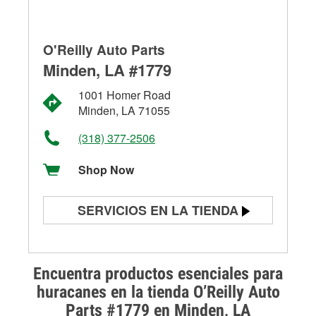
O'Reilly Auto Parts
Minden, LA #1779
1001 Homer Road
Minden, LA 71055
(318) 377-2506
Shop Now
SERVICIOS EN LA TIENDA
Prueba de batería
Prueba de alternadores y
Encuentra productos esenciales para
arrancadores
huracanes en la tienda O’Reilly Auto
Parts #1779 en Minden, LA
Revisión de la luz "Check Engine"