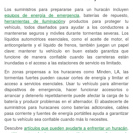
Los suministros para prepararse para un huracán incluyen
Reciclaje de baterías y aceite
equipos de energía de emergencia
, baterías de repuesto,
herramientas de iluminación
y productos para proteger tu
Instalación de bombillas de faros
vehículo, todos diseñados para ayudar a los conductores a
Instalación de limpiaparabrisas
mantenerse seguros y móviles durante tormentas severas. Los
líquidos automotrices esenciales, como el aceite de motor, el
Programa de Préstamo de
anticongelante y el líquido de frenos, también juegan un papel
clave: mantener tu vehículo en buen estado garantiza que
Herramientas
funcione de manera confiable cuando las carreteras están
inundadas o el acceso a las estaciones de servicio es limitado.
Rectificación de tambores y discos de
freno
En zonas propensas a los huracanes como Minden, LA, las
tormentas fuertes pueden causar cortes de energía y limitar el
Mangueras hidráulicas a la medida
acceso a servicios esenciales. Usar tu vehículo para alimentar
dispositivos de emergencia, hacer funcionar accesorios o
Hurricane Supplies
arrancar y detenerlo repetidamente puede afectar la carga de tu
batería y producir problemas en el alternador. El abastecerte de
Tornado Supplies
suministros para huracanes como baterías adicionales, cables
pasa corriente y fuentes de energía portátiles ayuda a garantizar
Conoce más
que tu vehículo sea confiable cuando más lo necesites.
Descubre
artículos que pueden ayudarte a enfrentar un huracán,