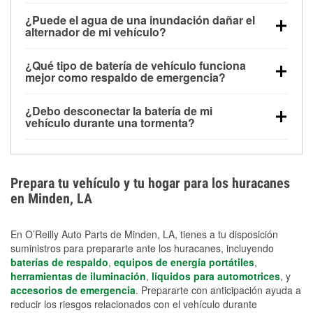
Una batería completamente cargada puede
¿Puede el agua de una inundación dañar el
alimentar pequeños accesorios durante un tiempo
alternador de mi vehículo?
limitado, pero el uso repetido sin conducir el vehículo
Sí. Los alternadores suelen estar montados en la
puede descargarla rápidamente. Se recomienda
¿Qué tipo de batería de vehículo funciona
parte baja del compartimento del motor y pueden
contar con un equipo de carga de respaldo para
mejor como respaldo de emergencia?
dañarse si se sumergen, lo que puede provocar una
cortes prolongados.
Las baterías AGM y marinas se usan comúnmente
falla en el sistema de carga y que la batería se agote
¿Debo desconectar la batería de mi
para aplicaciones de ciclo profundo porque son
días después de la exposición.
vehículo durante una tormenta?
selladas, resistentes a las vibraciones y más
Desconectarla puede ayudar a prevenir ciertas
adecuadas para ciclos repetidos de descarga
sobrecargas eléctricas, pero no te protegerá contra
profunda y recarga.
los daños por inundación. Evitar el agua estancada y
Prepara tu vehículo y tu hogar para los huracanes
preparar opciones de carga de respaldo son
en Minden, LA
medidas de protección más efectivas.
En O’Reilly Auto Parts de Minden, LA, tienes a tu disposición
suministros para prepararte ante los huracanes, incluyendo
baterías de respaldo
,
equipos de energía portátiles
,
herramientas de iluminación
,
líquidos para automotrices
, y
accesorios de emergencia
. Prepararte con anticipación ayuda a
reducir los riesgos relacionados con el vehículo durante