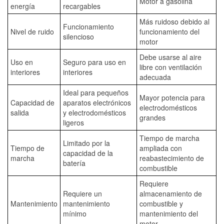
Motor a gasolina
energía
recargables
Más ruidoso debido al
Funcionamiento
Nivel de ruido
funcionamiento del
silencioso
motor
Debe usarse al aire
Uso en
Seguro para uso en
libre con ventilación
interiores
interiores
adecuada
Ideal para pequeños
Mayor potencia para
Capacidad de
aparatos electrónicos
electrodomésticos
salida
y electrodomésticos
grandes
ligeros
Tiempo de marcha
Limitado por la
Tiempo de
ampliada con
capacidad de la
marcha
reabastecimiento de
batería
combustible
Requiere
Requiere un
almacenamiento de
Mantenimiento
mantenimiento
combustible y
mínimo
mantenimiento del
motor