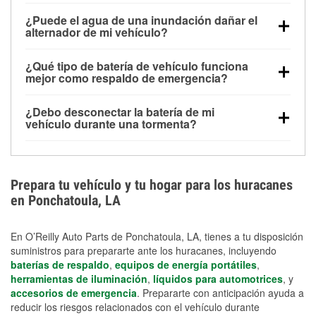
Una batería completamente cargada puede
¿Puede el agua de una inundación dañar el
alimentar pequeños accesorios durante un tiempo
alternador de mi vehículo?
limitado, pero el uso repetido sin conducir el vehículo
Sí. Los alternadores suelen estar montados en la
puede descargarla rápidamente. Se recomienda
¿Qué tipo de batería de vehículo funciona
parte baja del compartimento del motor y pueden
contar con un equipo de carga de respaldo para
mejor como respaldo de emergencia?
dañarse si se sumergen, lo que puede provocar una
cortes prolongados.
Las baterías AGM y marinas se usan comúnmente
falla en el sistema de carga y que la batería se agote
¿Debo desconectar la batería de mi
para aplicaciones de ciclo profundo porque son
días después de la exposición.
vehículo durante una tormenta?
selladas, resistentes a las vibraciones y más
Desconectarla puede ayudar a prevenir ciertas
adecuadas para ciclos repetidos de descarga
sobrecargas eléctricas, pero no te protegerá contra
profunda y recarga.
los daños por inundación. Evitar el agua estancada y
Prepara tu vehículo y tu hogar para los huracanes
preparar opciones de carga de respaldo son
en Ponchatoula, LA
medidas de protección más efectivas.
En O’Reilly Auto Parts de Ponchatoula, LA, tienes a tu disposición
suministros para prepararte ante los huracanes, incluyendo
baterías de respaldo
,
equipos de energía portátiles
,
herramientas de iluminación
,
líquidos para automotrices
, y
accesorios de emergencia
. Prepararte con anticipación ayuda a
reducir los riesgos relacionados con el vehículo durante