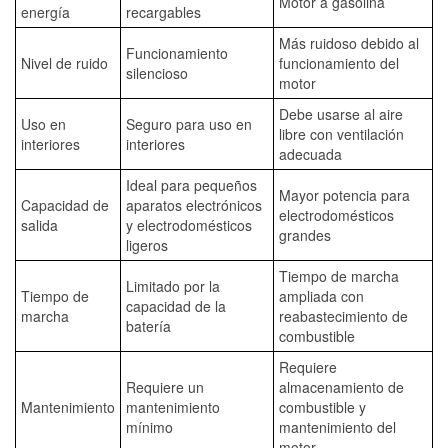
Motor a gasolina
energía
recargables
Más ruidoso debido al
Funcionamiento
Nivel de ruido
funcionamiento del
silencioso
motor
Debe usarse al aire
Uso en
Seguro para uso en
libre con ventilación
interiores
interiores
adecuada
Ideal para pequeños
Mayor potencia para
Capacidad de
aparatos electrónicos
electrodomésticos
salida
y electrodomésticos
grandes
ligeros
Tiempo de marcha
Limitado por la
Tiempo de
ampliada con
capacidad de la
marcha
reabastecimiento de
batería
combustible
Requiere
Requiere un
almacenamiento de
Mantenimiento
mantenimiento
combustible y
mínimo
mantenimiento del
motor