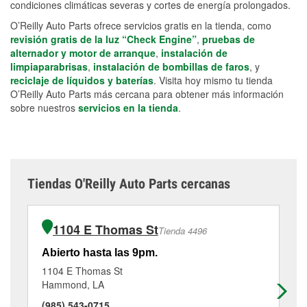
condiciones climáticas severas y cortes de energía prolongados.
O’Reilly Auto Parts ofrece servicios gratis en la tienda, como
revisión gratis de la luz “Check Engine”
,
pruebas de
alternador y motor de arranque
,
instalación de
limpiaparabrisas
,
instalación de bombillas de faros
, y
reciclaje de líquidos y baterías
. Visita hoy mismo tu tienda
O’Reilly Auto Parts más cercana para obtener más información
sobre nuestros
servicios en la tienda
.
Tiendas O'Reilly Auto Parts cercanas
1104 E Thomas St
Tienda 4496
Abierto hasta las 9pm.
Ab
1104 E Thomas St
40
Hammond, LA
Po
(985) 543-0715
(9