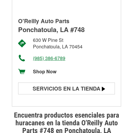
O'Reilly Auto Parts
Ponchatoula, LA #748
630 W Pine St
Ponchatoula, LA 70454
(985) 386-6789
Shop Now
SERVICIOS EN LA TIENDA
Prueba de batería
Prueba de alternadores y
Encuentra productos esenciales para
arrancadores
huracanes en la tienda O’Reilly Auto
Parts #748 en Ponchatoula, LA
Revisión de la luz "Check Engine"