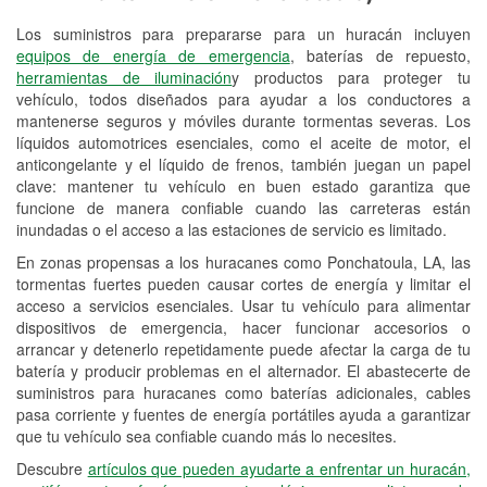
Los suministros para prepararse para un huracán incluyen
Reciclaje de baterías y aceite
equipos de energía de emergencia
, baterías de repuesto,
herramientas de iluminación
y productos para proteger tu
Instalación de bombillas de faros
vehículo, todos diseñados para ayudar a los conductores a
Instalación de limpiaparabrisas
mantenerse seguros y móviles durante tormentas severas. Los
líquidos automotrices esenciales, como el aceite de motor, el
Programa de Préstamo de
anticongelante y el líquido de frenos, también juegan un papel
clave: mantener tu vehículo en buen estado garantiza que
Herramientas
funcione de manera confiable cuando las carreteras están
inundadas o el acceso a las estaciones de servicio es limitado.
Rectificación de tambores y discos de
freno
En zonas propensas a los huracanes como Ponchatoula, LA, las
tormentas fuertes pueden causar cortes de energía y limitar el
Mangueras hidráulicas a la medida
acceso a servicios esenciales. Usar tu vehículo para alimentar
dispositivos de emergencia, hacer funcionar accesorios o
Hurricane Supplies
arrancar y detenerlo repetidamente puede afectar la carga de tu
batería y producir problemas en el alternador. El abastecerte de
Tornado Supplies
suministros para huracanes como baterías adicionales, cables
pasa corriente y fuentes de energía portátiles ayuda a garantizar
Conoce más
que tu vehículo sea confiable cuando más lo necesites.
Descubre
artículos que pueden ayudarte a enfrentar un huracán,