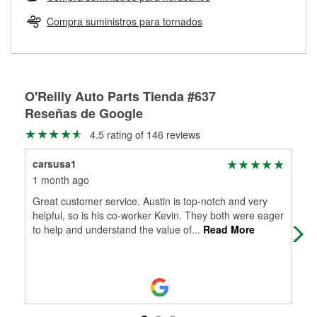
Más información sobre el Programa de Préstamo de
ser rectificados con seguridad. Si tus tambores o discos no
Herramientas de O'Reilly
pueden ser reutilizados, podemos ayudarte a encontrar las
Compra suministros para tornados
partes de reemplazo correctas para tu reparación.
Rectificación de tambores y discos de freno
O'Reilly Auto Parts Tienda #637
Reseñas de Google
4.5 rating of 146 reviews
carsusa1
Lou
1 month ago
4 m
Great customer service. Austin is top-notch and very
HE
helpful, so is his co-worker Kevin. They both were eager
to help and understand the value of
...
Read More