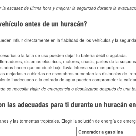
ir la escasez de última hora y mejorar la seguridad durante la evacuac
 vehículo antes de un huracán?
den influir directamente en la fiabilidad de los vehículos y la segurid
sorios o la falta de uso pueden dejar tu batería débil o agotada.
ernadores, sistemas eléctricos, motores, chasis, partes de la suspens
stados hacen que conducir bajo lluvia intensa sea más peligroso.
as mojadas o cubiertas de escombros aumentan las distancias de frena
ento inadecuado o la entrada de agua pueden comprometer la calidad
ndo se necesita viajar de emergencia o desplazarse después de una t
on las adecuadas para ti durante un huracán en 
nes y las tormentas tropicales. Elegir la solución de energía de eme
Generador a gasolina