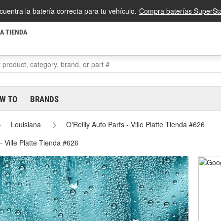
cuentra la batería correcta para tu vehículo.
Compra baterías SuperSta
LA TIENDA
W TO
BRANDS
Louisiana
O'Reilly Auto Parts - Ville Platte Tienda #626
- Ville Platte Tienda #626