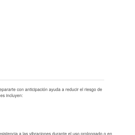
Prueba de alternadores y arrancadores
Revisión de la luz "Check Engine"
Reciclaje de baterías y aceite
Instalación de bombillas de faros
Instalación de limpiaparabrisas
Programa de Préstamo de Herramientas
Rectificación de tambores y discos de
freno
Hurricane Supplies
Tornado Supplies
epararte con anticipación ayuda a reducir el riesgo de
Conoce más
es incluyen:
Idiomas adicionales
Criollo francés
istencia a las vibraciones durante el uso prolongado o en