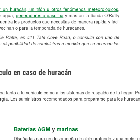
r un huracán, un tifón u otros fenómenos meteorológicos
,
er agua,
generadores a gasolina
y más en la tienda O’Reilly
entra los productos que necesitas de manera rápida y fácil
avecinan o para la temporada de huracanes.
ille Platte, en 411 Tate Cove Road, o consulta con uno de
a disponibilidad de suministros a medida que se acercan las
ículo en caso de huracán
eba tanto a tu vehículo como a los sistemas de respaldo de tu hogar. Pr
nergía. Los suministros recomendados para prepararse para los huracan
Baterías AGM
y
marinas
Diseñadas para un desempeño de ciclo profundo y una mejor res