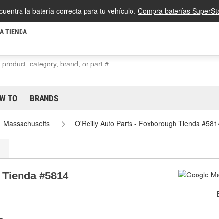
cuentra la batería correcta para tu vehículo.
Compra baterías SuperSta
LA TIENDA
W TO
BRANDS
Massachusetts
O'Reilly Auto Parts - Foxborough Tienda #581
h Tienda #5814