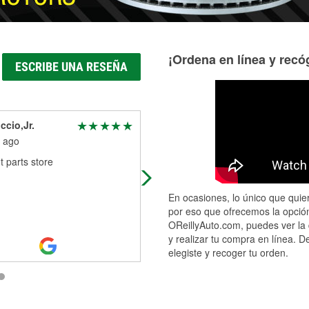
¡Ordena en línea y recóg
ESCRIBE UNA RESEÑA
ccio,Jr.
Brianna McDonough
 ago
2 months ago
t parts store
I had an amazing experience at
O’Reilly’s in Foxboro! My Mazda c
be complicated to work with so I
En ocasiones, lo único que quier
specifically want to shoutout Matth
por eso que ofrecemos la opción
and Aiv
...
Read More
OReillyAuto.com, puedes ver la 
y realizar tu compra en línea. D
elegiste y recoger tu orden.