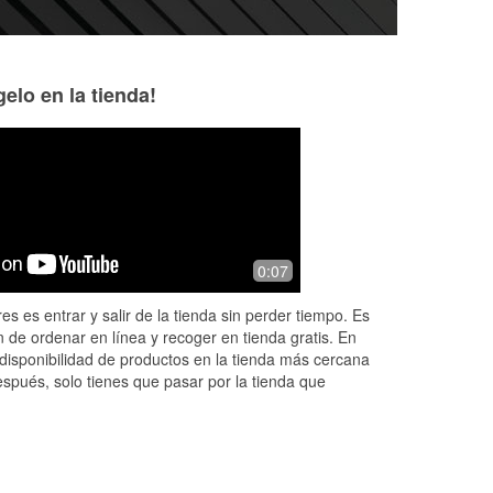
elo en la tienda!
Arliano
Julie Guerrini
5 months ago
5 months ago
Great experience at O’Reilly’s in
Stopped in to get
0:07
an
Foxborough, MA. Matthew provided
wiper blades. Mat
outstanding service from start to finish.
helpful, looked th
es es entrar y salir de la tienda sin perder tiempo. Es
ew
He took the time to help me identif
...
put them in my car
 de ordenar en línea y recoger en tienda gratis. En
Read More
disponibilidad de productos en la tienda más cercana
espués, solo tienes que pasar por la tienda que