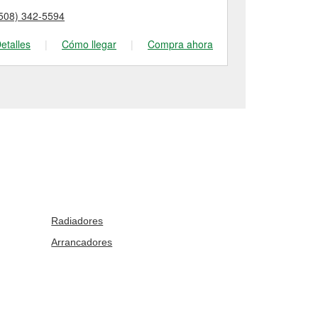
508) 342-5594
(781) 436-70
etalles
|
Cómo llegar
|
Compra ahora
Detalles
|
Radiadores
Arrancadores