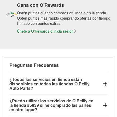
Gana con O'Rewards
Obtén puntos cuando compres en línea o en la tienda.
Obtén puntos más rápido comprando ofertas por tiempo
limitado con puntos extras.
Únete a O'Rewards o inicia sesión
Preguntas Frecuentes
¿Todos los servicios en tienda están
disponibles en todas las tiendas O'Reilly
Auto Parts?
Todos los servicios gratuitos de tienda, incluyendo
¿Puedo utilizar los servicios de O'Reilly en
las pruebas de batería, pruebas de alternador y
la tienda #5839 si he comprado las partes
motor de arranque, revisión de la luz “Check Engine”
en otro lugar?
con O'Reilly VeriScan® e instalación de