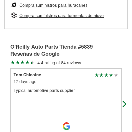
medirán tus tambores o discos para determinar si pueden
Compra suministros para huracanes
Más información sobre el Programa de Préstamo de
ser rectificados con seguridad. Si tus tambores o discos no
Herramientas de O'Reilly
pueden ser reutilizados, podemos ayudarte a encontrar las
Compra suministros para tormentas de nieve
partes de reemplazo correctas para tu reparación.
Rectificación de tambores y discos de freno
O'Reilly Auto Parts Tienda #5839
Reseñas de Google
4.4 rating of 84 reviews
Tom Chicoine
Wal
17 days ago
6 m
Typical automotive parts supplier
Gre