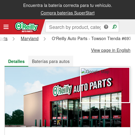
Encuentra la batería correcta para tu vehículo.
Recibe tu orden gratis al día siguiente o recógela en la tienda
Compra baterías SuperStart
arts
Maryland
O'Reilly Auto Parts - Towson Tienda #6979
View page in English
Detalles
Baterías para autos