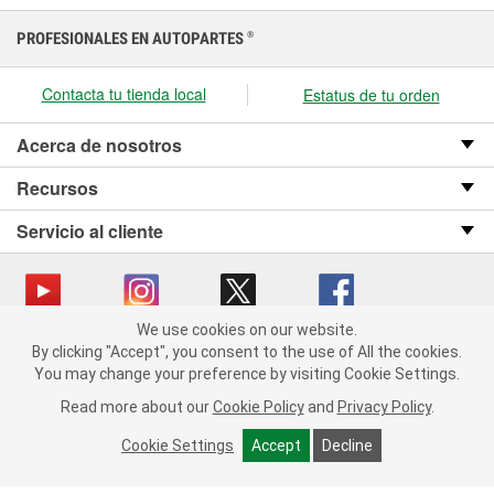
PROFESIONALES EN AUTOPARTES
®
Contacta tu tienda local
Estatus de tu orden
Acerca de nosotros
Recursos
Servicio al cliente
We use cookies on our website.
We use cookies on our website. By clicking "Accept", you consent
Copyright © 2008-2026 O’Reilly Auto Parts v OST_3.2.0.0.729 (3) cv1361
By clicking "Accept", you consent to the use of All the cookies.
to the use of All the cookies.
catalog_main
You may change your preference by visiting Cookie Settings.
You may change your preference by visiting Cookie Settings.
Política de privacidad
Ley de transparencia en las cadenas de suministro
Read more about our
Read more about our
Cookie Policy
Cookie Policy
and
and
Privacy Policy
Privacy Policy
.
.
de California
Cookie Settings
Cookie Settings
Accept
Accept
Decline
Decline