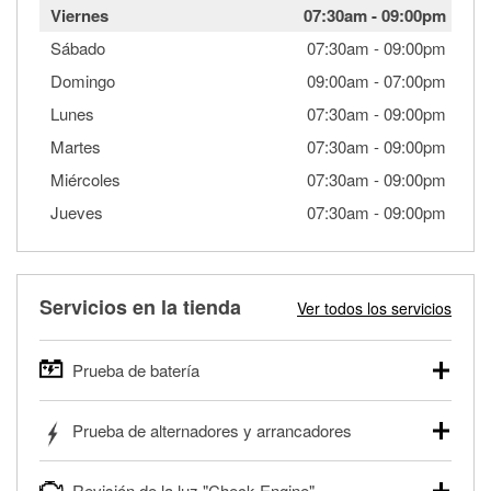
Viernes
07:30am
-
09:00pm
Sábado
07:30am
-
09:00pm
Domingo
09:00am
-
07:00pm
Lunes
07:30am
-
09:00pm
Martes
07:30am
-
09:00pm
Miércoles
07:30am
-
09:00pm
Jueves
07:30am
-
09:00pm
Servicios en la tienda
Ver todos los servicios
Prueba de batería
O'Reilly Auto Parts ofrece pruebas gratis de baterías para
Prueba de alternadores y arrancadores
autos, camionetas, SUVs, vehículos comerciales y
pesados, y para deportes motorizados. Las baterías
Tu tienda local O'Reilly Auto Parts puede probar gratis el
pueden probarse dentro o fuera del vehículo y cargarse en
Revisión de la luz "Check Engine"