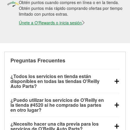
Obtén puntos cuando compres en línea o en la tienda.
Obtén puntos más rápido comprando ofertas por tiempo
limitado con puntos extras.
Únete a O'Rewards o inicia sesión
Preguntas Frecuentes
¿Todos los servicios en tienda están
disponibles en todas las tiendas O'Reilly
Auto Parts?
Todos los servicios gratuitos de tienda, incluyendo
¿Puedo utilizar los servicios de O'Reilly en
las pruebas de batería, pruebas de alternador y
la tienda #4520 si he comprado las partes
motor de arranque, revisión de la luz “Check Engine”
en otro lugar?
con O'Reilly VeriScan® e instalación de
Puedes solicitar la mayoría de los servicios en tienda
limpiaparabrisas o bombillas, están disponibles en
¿Necesito hacer una cita previa para los
de O'Reilly Auto Parts que estén disponibles en la
todas las tiendas O'Reilly Auto Parts. La tienda
servicios de O'Reilly Auto Parts?