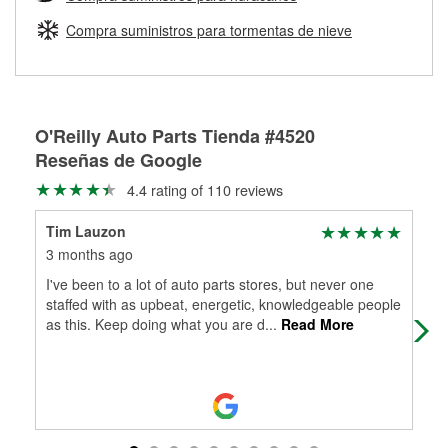
Más información sobre el Programa de Préstamo de
ser rectificados con seguridad. Si tus tambores o discos no
Herramientas de O'Reilly
pueden ser reutilizados, podemos ayudarte a encontrar las
Compra suministros para tormentas de nieve
partes de reemplazo correctas para tu reparación.
Rectificación de tambores y discos de freno
O'Reilly Auto Parts Tienda #4520
Reseñas de Google
4.4 rating of 110 reviews
Tim Lauzon
Dan
3 months ago
3 m
I've been to a lot of auto parts stores, but never one
Lis
staffed with as upbeat, energetic, knowledgeable people
che
as this. Keep doing what you are d
...
Read More
went