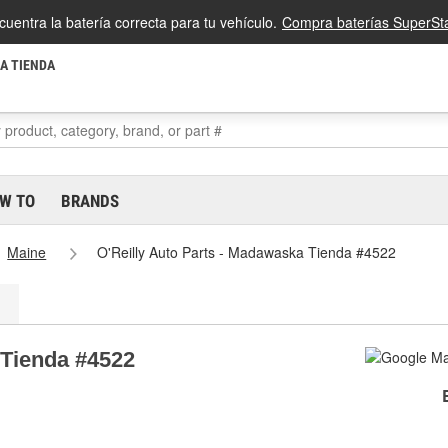
cuentra la batería correcta para tu vehículo.
Compra baterías SuperSta
LA TIENDA
W TO
BRANDS
Maine
O'Reilly Auto Parts - Madawaska Tienda #4522
 Tienda #4522