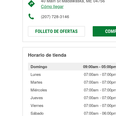
40 Main St Madawaska, ME 04756
Cómo llegar
(207) 728-3146
FOLLETO DE OFERTAS
COMP
Horario de tienda
Domingo
09:00am
-
05:00p
Lunes
07:00am
-
07:00p
Martes
07:00am
-
07:00p
Miércoles
07:00am
-
07:00p
Jueves
07:00am
-
07:00p
Viernes
07:00am
-
07:00p
Sábado
07:00am
-
06:00p