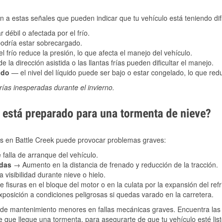
 a estas señales que pueden indicar que tu vehículo está teniendo difi
 débil o afectada por el frío.
podría estar sobrecargado.
l frío reduce la presión, lo que afecta el manejo del vehículo.
e la dirección asistida o las llantas frías pueden dificultar el manejo.
ado
— el nivel del líquido puede ser bajo o estar congelado, lo que reduc
ías inesperadas durante el invierno.
está preparado para una tormenta de nieve?
les en Battle Creek puede provocar problemas graves:
 falla de arranque del vehículo.
adas
→ Aumento en la distancia de frenado y reducción de la tracción.
 visibilidad durante nieve o hielo.
 fisuras en el bloque del motor o en la culata por la expansión del refr
posición a condiciones peligrosas si quedas varado en la carretera.
de mantenimiento menores en fallas mecánicas graves. Encuentra las p
e que llegue una tormenta, para asegurarte de que tu vehículo esté lis