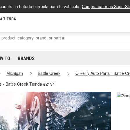
cuentra la batería correcta para tu vehículo.
Compra baterías SuperSta
LA TIENDA
W TO
BRANDS
Michigan
Battle Creek
O'Reilly Auto Parts - Battle 
e - Battle Creek Tienda #2194