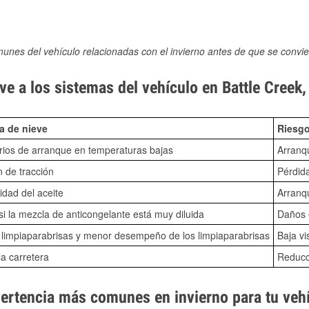
munes del vehículo relacionadas con el invierno antes de que se convie
e a los sistemas del vehículo en Battle Creek,
a de nieve
Riesgo
ios de arranque en temperaturas bajas
Arranq
n de tracción
Pérdida
idad del aceite
Arranqu
i la mezcla de anticongelante está muy diluida
Daños e
o limpiaparabrisas y menor desempeño de los limpiaparabrisas
Baja vi
la carretera
Reducci
vertencia más comunes en invierno para tu veh