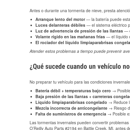
Antes o durante una tormenta de nieve, presta atención
Arranque lento del motor
— la batería puede estar
Luces delanteras débiles
— el sistema eléctrico 
Luz de advertencia de presión de las llantas
— e
Volante rígido en las mañanas frías
— el líquido d
El rociador del líquido limpiaparabrisas congel
Atender estos problemas a tiempo puede prevenir aver
¿Qué sucede cuando un vehículo no 
No preparar tu vehículo para las condiciones inverna
Batería débil + temperaturas bajo cero
→ Posible
Baja presión de las llantas + carreteras congel
Líquido limpiaparabrisas congelado
→ Reduce la
Mezcla incorrecta de anticongelante
→ Riesgo de
Falta de suministros de emergencia
→ Posible ex
Las tormentas invernales pueden convertir problemas 
O’Reilly Auto Parts #2194 en Battle Creek, MI, antes d