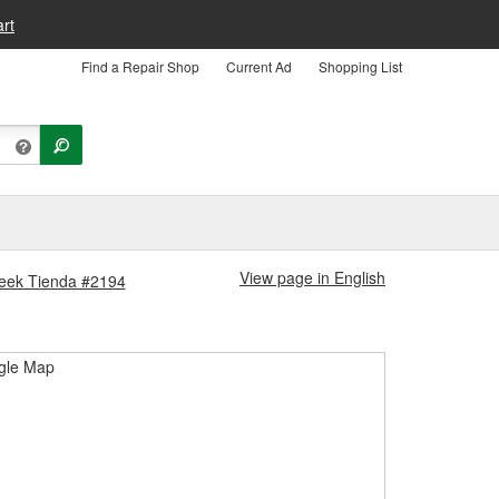
rt
Find a Repair Shop
Current Ad
Shopping List
View page in English
Creek Tienda #2194