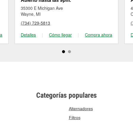
Abierto hasta las 9pm.
A
35300 E Michigan Ave
4
Wayne, MI
C
(734) 729-5813
(
ra
Detalles
|
Cómo llegar
|
Compra ahora
D
Categorías populares
Alternadores
Filtros