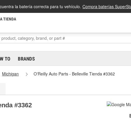
cuentra la batería correcta para tu vehículo.
Compra baterías SuperSta
LA TIENDA
W TO
BRANDS
Michigan
O'Reilly Auto Parts - Belleville Tienda #3362
ienda #3362