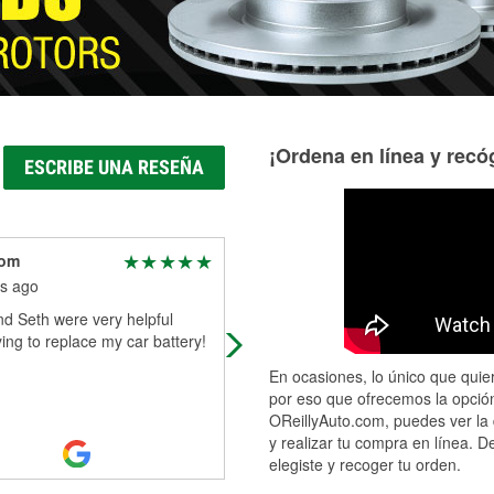
¡Ordena en línea y recóg
ESCRIBE UNA RESEÑA
Tom
Experiences are
important
s ago
2 months ago
d Seth were very helpful
Nice store friendly people
ing to replace my car battery!
En ocasiones, lo único que quier
por eso que ofrecemos la opción
OReillyAuto.com, puedes ver la 
y realizar tu compra en línea. D
elegiste y recoger tu orden.