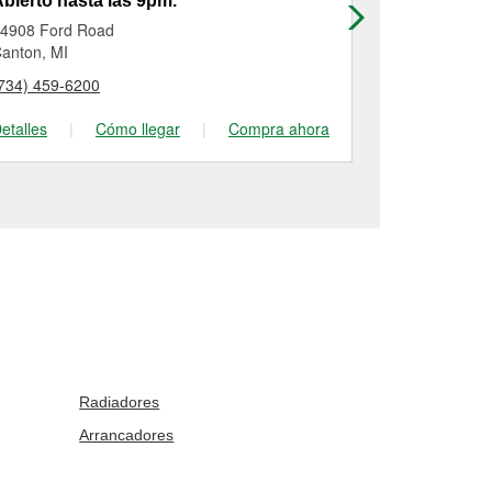
bierto hasta las 9pm.
Abierto has
4908 Ford Road
2165 Washte
anton, MI
Ypsilanti, MI
734) 459-6200
(734) 482-25
etalles
|
Cómo llegar
|
Compra ahora
Detalles
|
Radiadores
Arrancadores