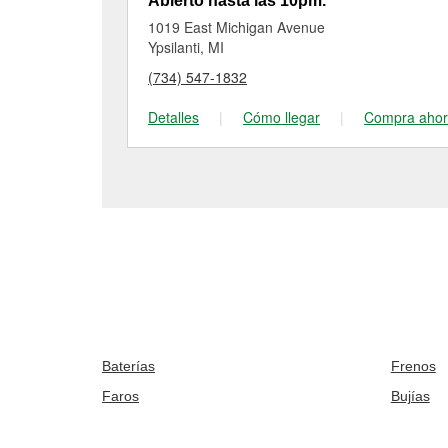
Abierto hasta las 10pm.
1019 East Michigan Avenue
Ypsilanti, MI
(734) 547-1832
Detalles
|
Cómo llegar
|
Compra aho
Baterías
Frenos
Faros
Bujías