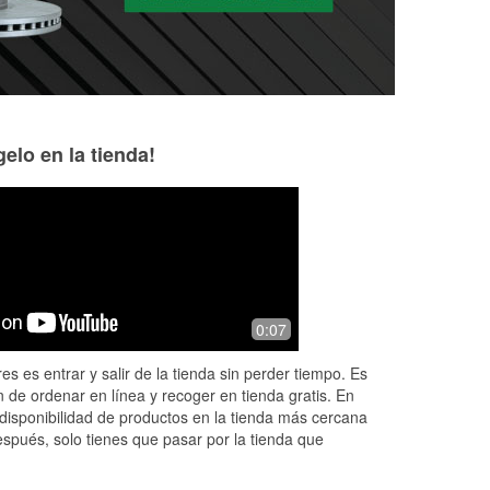
elo en la tienda!
Brutally Honest
Emily Kailing
3 months ago
6 months ago
en
Always friendly and helpful
The staff are very 
0:07
what
Nate went above 
re
me find the part 
es es entrar y salir de la tienda sin perder tiempo. Es
very kind!
 de ordenar en línea y recoger en tienda gratis. En
disponibilidad de productos en la tienda más cercana
espués, solo tienes que pasar por la tienda que