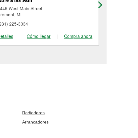
bre a las 9am
Abre a las
445 West Main Street
4288 17 Mile
remont, MI
Cedar Spring
231) 225-3034
(616) 213-32
etalles
|
Cómo llegar
|
Compra ahora
Detalles
|
Radiadores
Arrancadores