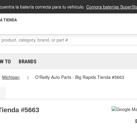
cuentra la batería correcta para tu vehículo.
Compra baterías SuperSta
LA TIENDA
W TO
BRANDS
Michigan
O'Reilly Auto Parts - Big Rapids Tienda #5663
 Tienda #5663