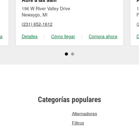
Abre a las 9am
A
196 W River Valley Drive
1
Newaygo, MI
F
(231) 652-1612
(
ra
Detalles
|
Cómo llegar
|
Compra ahora
D
Categorías populares
Alternadores
Filtros