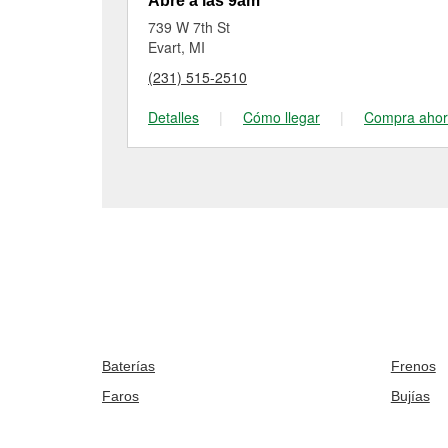
Abre a las 9am
739 W 7th St
Evart, MI
(231) 515-2510
Detalles
|
Cómo llegar
|
Compra aho
Baterías
Frenos
Faros
Bujías