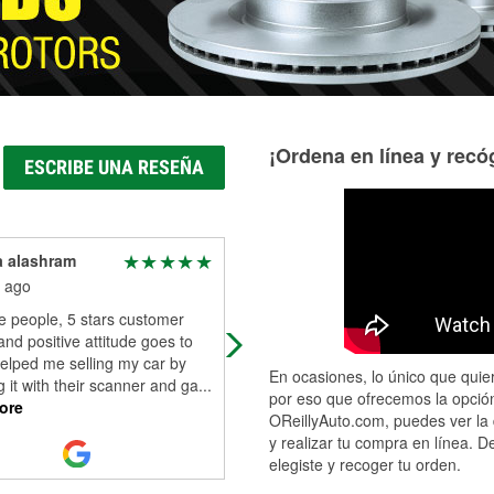
¡Ordena en línea y recóg
ESCRIBE UNA RESEÑA
a alashram
George Dreyer Jr
 ago
3 months ago
e people, 5 stars customer
Definitely the best O'Reilly's ive be
and positive attitude goes to
to. The employees seem to know 
elped me selling my car by
they are talking about and they we
En ocasiones, lo único que quier
 it with their scanner and ga
...
really helpful.
por eso que ofrecemos la opción
ore
OReillyAuto.com, puedes ver la 
y realizar tu compra en línea. D
elegiste y recoger tu orden.