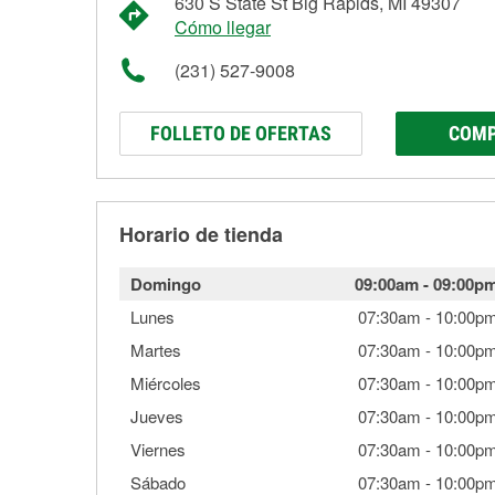
630 S State St Big Rapids, MI 49307
Cómo llegar
(231) 527-9008
FOLLETO DE OFERTAS
COMP
Horario de tienda
Domingo
09:00am
-
09:00p
Lunes
07:30am
-
10:00p
Martes
07:30am
-
10:00p
Miércoles
07:30am
-
10:00p
Jueves
07:30am
-
10:00p
Viernes
07:30am
-
10:00p
Sábado
07:30am
-
10:00p