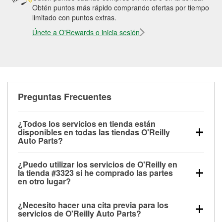
Obtén puntos más rápido comprando ofertas por tiempo
limitado con puntos extras.
Únete a O'Rewards o inicia sesión
Preguntas Frecuentes
¿Todos los servicios en tienda están
disponibles en todas las tiendas O'Reilly
Auto Parts?
Todos los servicios gratuitos de tienda, incluyendo
¿Puedo utilizar los servicios de O'Reilly en
las pruebas de batería, pruebas de alternador y
la tienda #3323 si he comprado las partes
motor de arranque, revisión de la luz “Check Engine”
en otro lugar?
con O'Reilly VeriScan® e instalación de
Puedes solicitar la mayoría de los servicios en tienda
limpiaparabrisas o bombillas, están disponibles en
¿Necesito hacer una cita previa para los
de O'Reilly Auto Parts que estén disponibles en la
todas las tiendas O'Reilly Auto Parts. La tienda
servicios de O'Reilly Auto Parts?
tienda #3323 de Center Line, MI aunque hayas