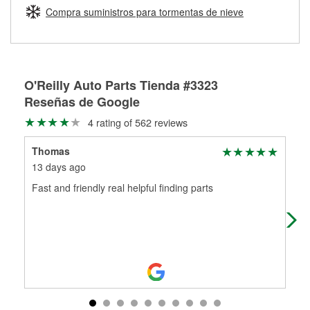
medirán tus tambores o discos para determinar si pueden
Compra suministros para tormentas de nieve
Más información sobre el Programa de Préstamo de
ser rectificados con seguridad. Si tus tambores o discos no
Herramientas de O'Reilly
pueden ser reutilizados, podemos ayudarte a encontrar las
partes de reemplazo correctas para tu reparación.
Rectificación de tambores y discos de freno
O'Reilly Auto Parts Tienda #3323
Reseñas de Google
4 rating of 562 reviews
Thomas
sne
13 days ago
1 m
Fast and friendly real helpful finding parts
DAL
me 
him!