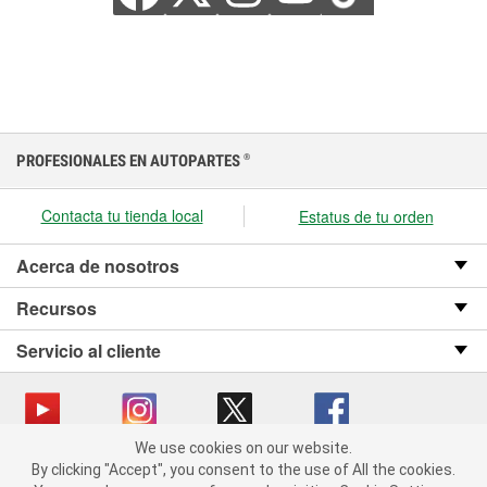
PROFESIONALES EN AUTOPARTES
®
Contacta tu tienda local
Estatus de tu orden
Acerca de nosotros
Recursos
Servicio al cliente
We use cookies on our website.
We use cookies on our website. By clicking "Accept", you consent
Copyright © 2008-2026 O’Reilly Auto Parts v OST_3.2.0.0.729 (3) cv1361
By clicking "Accept", you consent to the use of All the cookies.
to the use of All the cookies.
catalog_main