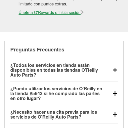
limitado con puntos extras.
Únete a O'Rewards o inicia sesión
Preguntas Frecuentes
¿Todos los servicios en tienda están
disponibles en todas las tiendas O'Reilly
Auto Parts?
Todos los servicios gratuitos de tienda, incluyendo
¿Puedo utilizar los servicios de O'Reilly en
las pruebas de batería, pruebas de alternador y
la tienda #5643 si he comprado las partes
motor de arranque, revisión de la luz “Check Engine”
en otro lugar?
con O'Reilly VeriScan® e instalación de
Puedes solicitar la mayoría de los servicios en tienda
limpiaparabrisas o bombillas, están disponibles en
¿Necesito hacer una cita previa para los
de O'Reilly Auto Parts que estén disponibles en la
todas las tiendas O'Reilly Auto Parts. La tienda
servicios de O'Reilly Auto Parts?
tienda #5643 de Clio, MI aunque hayas comprado
O'Reilly #5643 de Clio, MI también ofrece servicios
No es necesario agendar una cita para ninguno de
las partes en otro sitio. Los servicios como pruebas