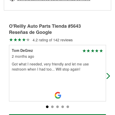
Más información sobre el Programa de Préstamo de
ser rectificados con seguridad. Si tus tambores o discos no
Herramientas de O'Reilly
pueden ser reutilizados, podemos ayudarte a encontrar las
partes de reemplazo correctas para tu reparación.
Rectificación de tambores y discos de freno
O'Reilly Auto Parts Tienda #5643
Reseñas de Google
4.2 rating of 142 reviews
Tom DeGrez
Ste
2 months ago
6 m
Got what I needed, very friendly and let me use
The
restroom when I had too... Will stop again!