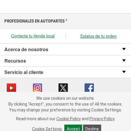
PROFESIONALES EN AUTOPARTES
®
Contacta tu tienda local
Estatus de tu orden
Acerca de nosotros
Recursos
Servicio al cliente
We use cookies on our website.
We use cookies on our website. By clicking "Accept", you consent
Copyright © 2008-2026 O’Reilly Auto Parts v OST_3.2.0.0.729 (3) cv1361
By clicking "Accept", you consent to the use of All the cookies.
to the use of All the cookies.
catalog_main
You may change your preference by visiting Cookie Settings.
You may change your preference by visiting Cookie Settings.
Política de privacidad
Ley de transparencia en las cadenas de suministro
Read more about our
Read more about our
Cookie Policy
Cookie Policy
and
and
Privacy Policy
Privacy Policy
.
.
de California
Cookie Settings
Cookie Settings
Accept
Accept
Decline
Decline