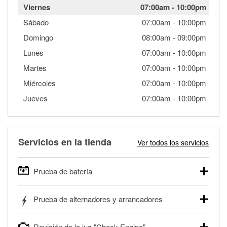
Viernes
07:00am
-
10:00pm
Sábado
07:00am
-
10:00pm
Domingo
08:00am
-
09:00pm
Lunes
07:00am
-
10:00pm
Martes
07:00am
-
10:00pm
Miércoles
07:00am
-
10:00pm
Jueves
07:00am
-
10:00pm
Servicios en la tienda
Ver todos los servicios
Prueba de batería
O'Reilly Auto Parts ofrece pruebas gratis de baterías para
Prueba de alternadores y arrancadores
autos, camionetas, SUVs, vehículos comerciales y
pesados, y para deportes motorizados. Las baterías
Tu tienda local O'Reilly Auto Parts puede probar gratis el
pueden probarse dentro o fuera del vehículo y cargarse en
Revisión de la luz "Check Engine"