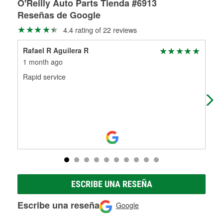
O'Reilly Auto Parts Tienda #6913
hidráulicas a la medida en tu tienda local
Reseñas de Google
4.4 rating of 22 reviews
Rafael R Aguilera R
Jef
1 month ago
2 m
Rapid service
Got
ESCRIBE UNA RESEÑA
Escribe una reseña
Google