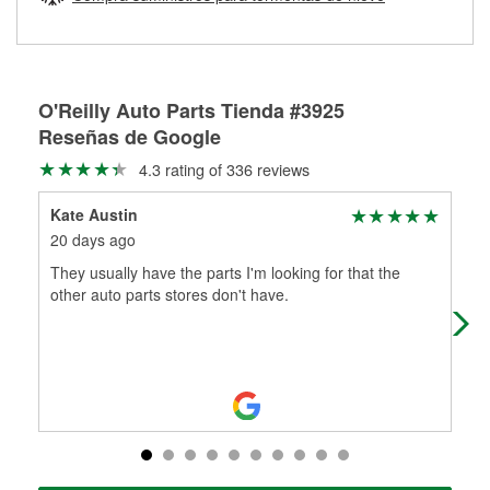
Más información sobre el Programa de Préstamo de
ser rectificados con seguridad. Si tus tambores o discos no
Herramientas de O'Reilly
pueden ser reutilizados, podemos ayudarte a encontrar las
partes de reemplazo correctas para tu reparación.
Rectificación de tambores y discos de freno
O'Reilly Auto Parts Tienda #3925
Reseñas de Google
4.3 rating of 336 reviews
Kate Austin
dou
20 days ago
25 
They usually have the parts I'm looking for that the
Gre
other auto parts stores don't have.
par