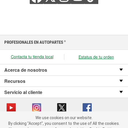
PROFESIONALES EN AUTOPARTES
®
Contacta tu tienda local
Estatus de tu orden
Acerca de nosotros
Recursos
Servicio al cliente
We use cookies on our website.
We use cookies on our website. By clicking "Accept", you consent
Copyright © 2008-2026 O’Reilly Auto Parts v OST_3.2.0.0.729 (3) cv1361
By clicking "Accept", you consent to the use of All the cookies.
to the use of All the cookies.
catalog_main