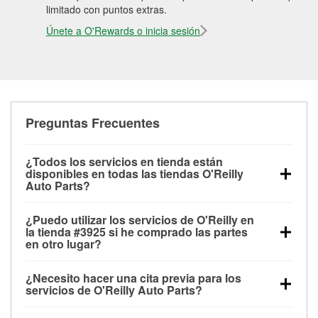
limitado con puntos extras.
Únete a O'Rewards o inicia sesión
Preguntas Frecuentes
¿Todos los servicios en tienda están
disponibles en todas las tiendas O'Reilly
Auto Parts?
Todos los servicios gratuitos de tienda, incluyendo
¿Puedo utilizar los servicios de O'Reilly en
las pruebas de batería, pruebas de alternador y
la tienda #3925 si he comprado las partes
motor de arranque, revisión de la luz “Check Engine”
en otro lugar?
con O'Reilly VeriScan® e instalación de
Puedes solicitar la mayoría de los servicios en tienda
limpiaparabrisas o bombillas, están disponibles en
¿Necesito hacer una cita previa para los
de O'Reilly Auto Parts que estén disponibles en la
todas las tiendas O'Reilly Auto Parts. La tienda
servicios de O'Reilly Auto Parts?
tienda #3925 de Jackson, MI aunque hayas
O'Reilly #3925 de Jackson, MI también ofrece
No es necesario agendar una cita para ninguno de
comprado las partes en otro sitio. Los servicios como