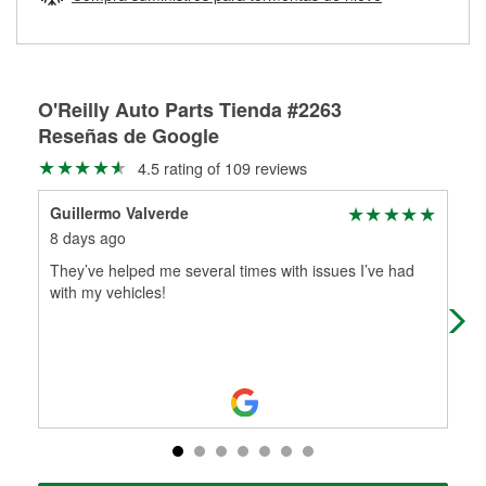
Más información sobre el Programa de Préstamo de
ser rectificados con seguridad. Si tus tambores o discos no
Herramientas de O'Reilly
pueden ser reutilizados, podemos ayudarte a encontrar las
partes de reemplazo correctas para tu reparación.
Rectificación de tambores y discos de freno
O'Reilly Auto Parts Tienda #2263
Reseñas de Google
4.5 rating of 109 reviews
Guillermo Valverde
TA
8 days ago
1 m
They’ve helped me several times with issues I’ve had
Tha
with my vehicles!