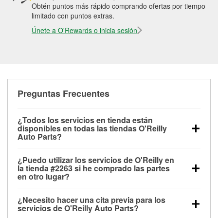
Obtén puntos más rápido comprando ofertas por tiempo
limitado con puntos extras.
Únete a O'Rewards o inicia sesión
Preguntas Frecuentes
¿Todos los servicios en tienda están
disponibles en todas las tiendas O'Reilly
Auto Parts?
Todos los servicios gratuitos de tienda, incluyendo
¿Puedo utilizar los servicios de O'Reilly en
las pruebas de batería, pruebas de alternador y
la tienda #2263 si he comprado las partes
motor de arranque, revisión de la luz “Check Engine”
en otro lugar?
con O'Reilly VeriScan® e instalación de
Puedes solicitar la mayoría de los servicios en tienda
limpiaparabrisas o bombillas, están disponibles en
¿Necesito hacer una cita previa para los
de O'Reilly Auto Parts que estén disponibles en la
todas las tiendas O'Reilly Auto Parts. La tienda
servicios de O'Reilly Auto Parts?
tienda #2263 de Lambertville, MI aunque hayas
O'Reilly #2263 de Lambertville, MI también ofrece