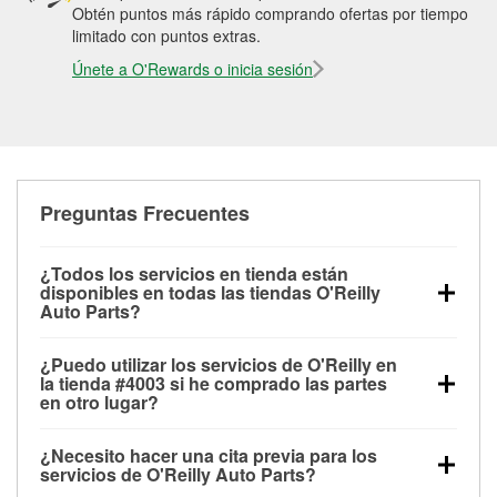
Obtén puntos más rápido comprando ofertas por tiempo
limitado con puntos extras.
Únete a O'Rewards o inicia sesión
Preguntas Frecuentes
¿Todos los servicios en tienda están
disponibles en todas las tiendas O'Reilly
Auto Parts?
Todos los servicios gratuitos de tienda, incluyendo
¿Puedo utilizar los servicios de O'Reilly en
las pruebas de batería, pruebas de alternador y
la tienda #4003 si he comprado las partes
motor de arranque, revisión de la luz “Check Engine”
en otro lugar?
con O'Reilly VeriScan® e instalación de
Puedes solicitar la mayoría de los servicios en tienda
limpiaparabrisas o bombillas, están disponibles en
¿Necesito hacer una cita previa para los
de O'Reilly Auto Parts que estén disponibles en la
todas las tiendas O'Reilly Auto Parts. La tienda
servicios de O'Reilly Auto Parts?
tienda #4003 de Mount Clemens, MI aunque hayas
O'Reilly #4003 de Mount Clemens, MI también