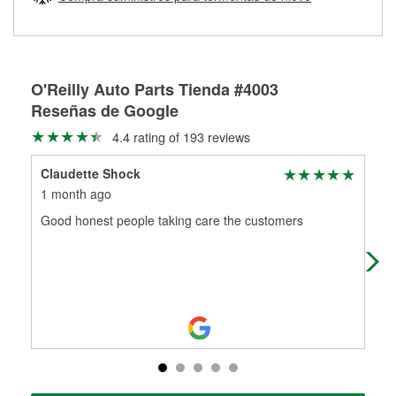
Más información sobre el Programa de Préstamo de
ser rectificados con seguridad. Si tus tambores o discos no
Herramientas de O'Reilly
pueden ser reutilizados, podemos ayudarte a encontrar las
partes de reemplazo correctas para tu reparación.
Rectificación de tambores y discos de freno
O'Reilly Auto Parts Tienda #4003
Reseñas de Google
4.4 rating of 193 reviews
Claudette Shock
Te
1 month ago
4 m
Good honest people taking care the customers
Thi
Nic