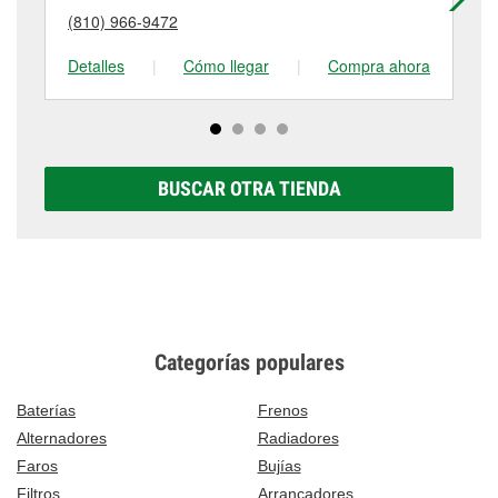
pequeño costo que puede variar según la tienda.
(810) 966-9472
(8
Contacta o visita la tienda #3854 para obtener más
información.
Detalles
|
Cómo llegar
|
Compra ahora
De
BUSCAR OTRA TIENDA
Categorías populares
Baterías
Frenos
Alternadores
Radiadores
Faros
Bujías
Filtros
Arrancadores