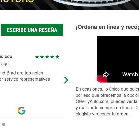
¡Ordena en línea y recóg
ESCRIBE UNA RESEÑA
icicco
valerie Robinson
 ago
2 months ago
and Brad are top notch
I have worked with Jason twice now
r service representatives
and both experiences have been
exceptional. I called ahead, and he
En ocasiones, lo único que quier
responded with complete
por eso que ofrecemos la opción
professionalism.
...
Read More
OReillyAuto.com, puedes ver la 
y realizar tu compra en línea. D
elegiste y recoger tu orden.