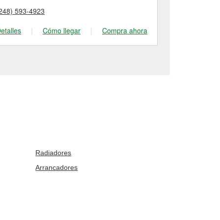
248) 593-4923
(248) 548-17
etalles
|
Cómo llegar
|
Compra ahora
Detalles
|
Radiadores
Arrancadores