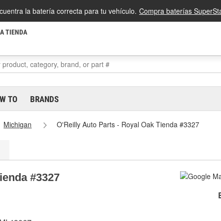
cuentra la batería correcta para tu vehículo.
Compra baterías SuperSta
LA TIENDA
W TO
BRANDS
Michigan
O'Reilly Auto Parts - Royal Oak Tienda #3327
Tienda #3327