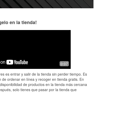
elo en la tienda!
michael Selonke
Karen Adragna
2 months ago
2 months ago
,
Great service
Michelle at O'Reill
0:07
WONDERFUL! She w
and recommended 
es es entrar y salir de la tienda sin perder tiempo. Es
shop that is THE
 de ordenar en línea y recoger en tienda gratis. En
disponibilidad de productos en la tienda más cercana
espués, solo tienes que pasar por la tienda que