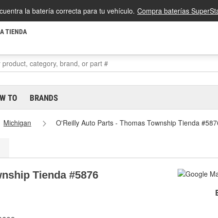
cuentra la batería correcta para tu vehículo.
Compra baterías SuperSta
LA TIENDA
W TO
BRANDS
Michigan
O'Reilly Auto Parts - Thomas Township Tienda #587
wnship Tienda #5876