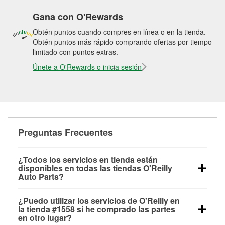
Gana con O'Rewards
Obtén puntos cuando compres en línea o en la tienda.
Obtén puntos más rápido comprando ofertas por tiempo
limitado con puntos extras.
Únete a O'Rewards o inicia sesión
Preguntas Frecuentes
¿Todos los servicios en tienda están
disponibles en todas las tiendas O'Reilly
Auto Parts?
Todos los servicios gratuitos de tienda, incluyendo
¿Puedo utilizar los servicios de O'Reilly en
las pruebas de batería, pruebas de alternador y
la tienda #1558 si he comprado las partes
motor de arranque, revisión de la luz “Check Engine”
en otro lugar?