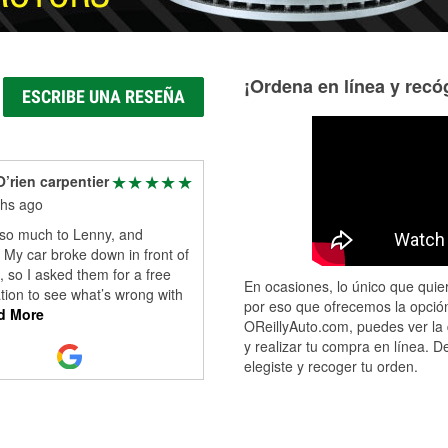
¡Ordena en línea y recóg
ESCRIBE UNA RESEÑA
O’rien carpentier
hs ago
so much to Lenny, and
 My car broke down in front of
, so I asked them for a free
En ocasiones, lo único que quier
tion to see what’s wrong with
por eso que ofrecemos la opción
d More
OReillyAuto.com, puedes ver la 
y realizar tu compra en línea. D
elegiste y recoger tu orden.