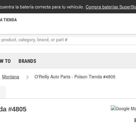
cuentra la batería correcta para tu vehículo.
Compra baterías SuperSta
LA TIENDA
W TO
BRANDS
Montana
O'Reilly Auto Parts - Polson Tienda #4805
nda #4805