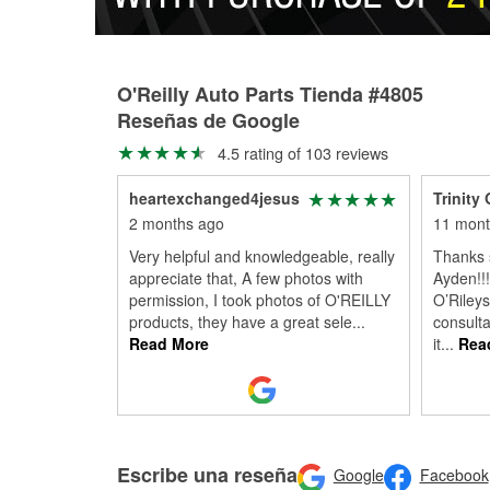
O'Reilly Auto Parts Tienda #4805
Reseñas de Google
4.5 rating of 103 reviews
heartexchanged4jesus
Trinity 
2 months ago
11 mont
Very helpful and knowledgeable, really
Thanks 
appreciate that, A few photos with
Ayden!!!
permission, I took photos of O'REILLY
O’Rileys
products, they have a great sele
...
consulta
Read More
it
...
Rea
Escribe una reseña
Google
Facebook