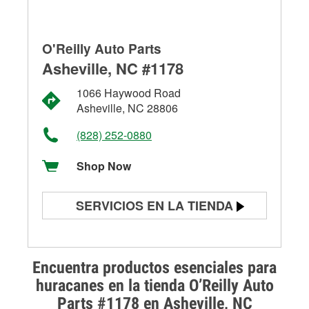
O'Reilly Auto Parts
Asheville, NC #1178
1066 Haywood Road
Asheville, NC 28806
(828) 252-0880
Shop Now
SERVICIOS EN LA TIENDA
Prueba de batería
Prueba de alternadores y
Encuentra productos esenciales para
arrancadores
huracanes en la tienda O’Reilly Auto
Parts #1178 en Asheville, NC
Revisión de la luz "Check Engine"