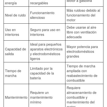
Motor a gasolina
energía
recargables
Más ruidoso debido al
Funcionamiento
Nivel de ruido
funcionamiento del
silencioso
motor
Debe usarse al aire
Uso en
Seguro para uso en
libre con ventilación
interiores
interiores
adecuada
Ideal para pequeños
Mayor potencia para
Capacidad de
aparatos electrónicos
electrodomésticos
salida
y electrodomésticos
grandes
ligeros
Tiempo de marcha
Limitado por la
Tiempo de
ampliada con
capacidad de la
marcha
reabastecimiento de
batería
combustible
Requiere
Requiere un
almacenamiento de
Mantenimiento
mantenimiento
combustible y
mínimo
mantenimiento del
motor