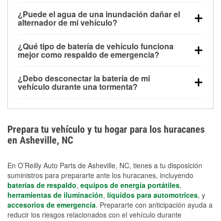
Una batería completamente cargada puede
¿Puede el agua de una inundación dañar el
alimentar pequeños accesorios durante un tiempo
alternador de mi vehículo?
limitado, pero el uso repetido sin conducir el vehículo
Sí. Los alternadores suelen estar montados en la
puede descargarla rápidamente. Se recomienda
¿Qué tipo de batería de vehículo funciona
parte baja del compartimento del motor y pueden
contar con un equipo de carga de respaldo para
mejor como respaldo de emergencia?
dañarse si se sumergen, lo que puede provocar una
cortes prolongados.
Las baterías AGM y marinas se usan comúnmente
falla en el sistema de carga y que la batería se agote
¿Debo desconectar la batería de mi
para aplicaciones de ciclo profundo porque son
días después de la exposición.
vehículo durante una tormenta?
selladas, resistentes a las vibraciones y más
Desconectarla puede ayudar a prevenir ciertas
adecuadas para ciclos repetidos de descarga
sobrecargas eléctricas, pero no te protegerá contra
profunda y recarga.
los daños por inundación. Evitar el agua estancada y
Prepara tu vehículo y tu hogar para los huracanes
preparar opciones de carga de respaldo son
en Asheville, NC
medidas de protección más efectivas.
En O’Reilly Auto Parts de Asheville, NC, tienes a tu disposición
suministros para prepararte ante los huracanes, incluyendo
baterías de respaldo
,
equipos de energía portátiles
,
herramientas de iluminación
,
líquidos para automotrices
, y
accesorios de emergencia
. Prepararte con anticipación ayuda a
reducir los riesgos relacionados con el vehículo durante