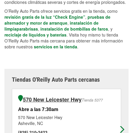
condiciones climáticas severas y cortes de energía prolongados.
O’Reilly Auto Parts ofrece servicios gratis en la tienda, como
revisión gratis de la luz “Check Engine”
,
pruebas de
alternador y motor de arranque
,
instalación de
limpiaparabrisas
,
instalación de bombillas de faros
, y
reciclaje de líquidos y baterías
. Visita hoy mismo tu tienda
O’Reilly Auto Parts más cercana para obtener más información
sobre nuestros
servicios en la tienda
.
Tiendas O'Reilly Auto Parts cercanas
570 New Leicester Hwy
Tienda 5377
Abre a las 7:30am
Po
ho
570 New Leicester Hwy
Asheville, NC
55
As
(828) 210-2423