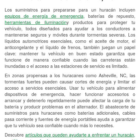
Los suministros para prepararse para un huracán incluyen
Reciclaje de baterías y aceite
equipos de energía de emergencia
, baterías de repuesto,
herramientas de iluminación
y productos para proteger tu
Instalación de bombillas de faros
vehículo, todos diseñados para ayudar a los conductores a
Instalación de limpiaparabrisas
mantenerse seguros y móviles durante tormentas severas. Los
líquidos automotrices esenciales, como el aceite de motor, el
Programa de Préstamo de
anticongelante y el líquido de frenos, también juegan un papel
clave: mantener tu vehículo en buen estado garantiza que
Herramientas
funcione de manera confiable cuando las carreteras están
inundadas o el acceso a las estaciones de servicio es limitado.
Rectificación de tambores y discos de
freno
En zonas propensas a los huracanes como Asheville, NC, las
tormentas fuertes pueden causar cortes de energía y limitar el
Mangueras hidráulicas a la medida
acceso a servicios esenciales. Usar tu vehículo para alimentar
dispositivos de emergencia, hacer funcionar accesorios o
Hurricane Supplies
arrancar y detenerlo repetidamente puede afectar la carga de tu
batería y producir problemas en el alternador. El abastecerte de
Snowstorm Supplies
suministros para huracanes como baterías adicionales, cables
pasa corriente y fuentes de energía portátiles ayuda a garantizar
Conoce más
que tu vehículo sea confiable cuando más lo necesites.
Descubre
artículos que pueden ayudarte a enfrentar un huracán,