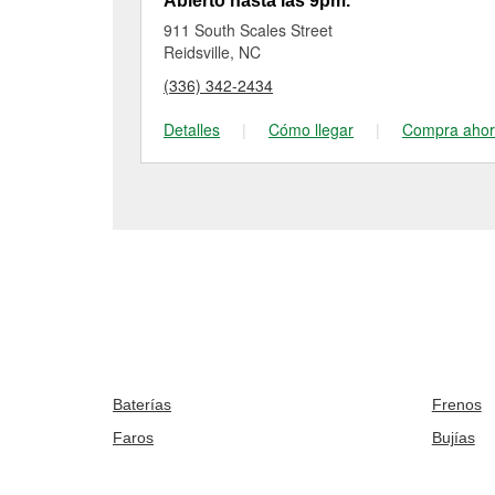
Abierto hasta las 9pm.
911 South Scales Street
Reidsville, NC
(336) 342-2434
Detalles
|
Cómo llegar
|
Compra aho
Baterías
Frenos
Faros
Bujías