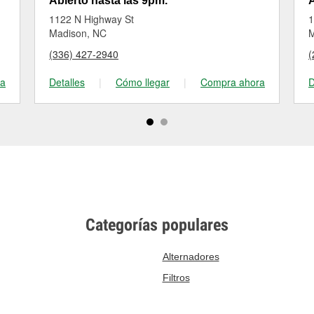
Abierto hasta las 9pm.
A
1122 N Highway St
1
Madison, NC
M
(336) 427-2940
(
ra
Detalles
|
Cómo llegar
|
Compra ahora
D
Categorías populares
Alternadores
Filtros