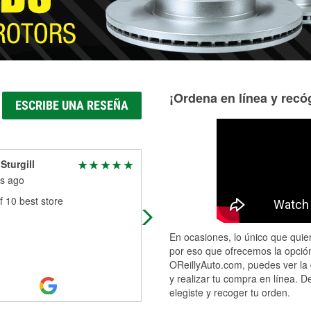
¡Ordena en línea y recóg
ESCRIBE UNA RESEÑA
Sturgill
Shelby
s ago
5 months ago
f 10 best store
Kayla, the store manager, is so
awesome! I will literally drive 45 mi
away just to come to this store
En ocasiones, lo único que quier
because of her. She was super
por eso que ofrecemos la opción
helpful, fr
...
Read More
OReillyAuto.com, puedes ver la 
y realizar tu compra en línea. D
elegiste y recoger tu orden.