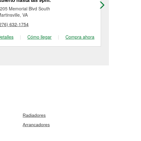
bierto hasta las 9pm.
Abierto has
205 Memorial Blvd South
3234 Virgini
artinsville, VA
Collinsville, V
276) 632-1754
(276) 647-70
etalles
|
Cómo llegar
|
Compra ahora
Detalles
|
Radiadores
Arrancadores