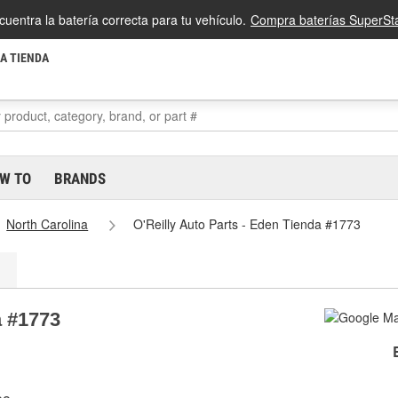
cuentra la batería correcta para tu vehículo.
Compra baterías SuperSta
LA TIENDA
W TO
BRANDS
North Carolina
O'Reilly Auto Parts - Eden Tienda #1773
a #1773