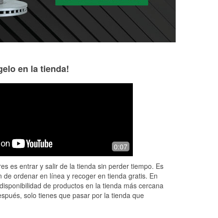
elo en la tienda!
Max Dooley
Kathy Pickett
7 months ago
10 months ago
Friendly staff eager to offer assistance!
Friendly and know
0:07
ns
es es entrar y salir de la tienda sin perder tiempo. Es
 de ordenar en línea y recoger en tienda gratis. En
disponibilidad de productos en la tienda más cercana
espués, solo tienes que pasar por la tienda que