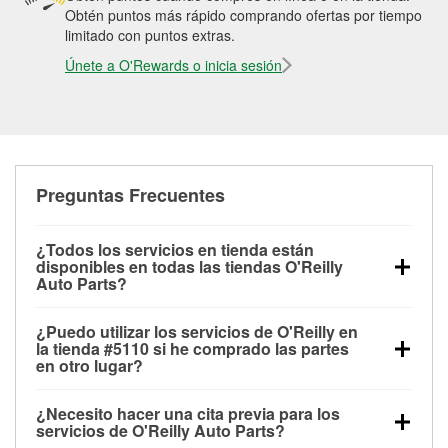
Obtén puntos más rápido comprando ofertas por tiempo
limitado con puntos extras.
Únete a O'Rewards o inicia sesión
Preguntas Frecuentes
¿Todos los servicios en tienda están
disponibles en todas las tiendas O'Reilly
Auto Parts?
Todos los servicios gratuitos de tienda, incluyendo
¿Puedo utilizar los servicios de O'Reilly en
las pruebas de batería, pruebas de alternador y
la tienda #5110 si he comprado las partes
motor de arranque, revisión de la luz “Check Engine”
en otro lugar?
con O'Reilly VeriScan® e instalación de
Puedes solicitar la mayoría de los servicios en tienda
limpiaparabrisas o bombillas, están disponibles en
¿Necesito hacer una cita previa para los
de O'Reilly Auto Parts que estén disponibles en la
todas las tiendas O'Reilly Auto Parts. La tienda
servicios de O'Reilly Auto Parts?
tienda #5110 de Four Oaks, NC aunque hayas