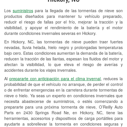
Revisión de la luz "Check Engine"
Los
suministros
para la llegada de las tormentas de nieve son
Reciclaje de baterías y aceite
productos diseñados para mantener tu vehículo preparado,
reducir el riesgo de fallas por el frío, mejorar la tracción y la
Instalación de bombillas de faros
visibilidad, y apoyar el rendimiento de la batería y el motor
Instalación de limpiaparabrisas
durante condiciones invernales severas en Hickory.
En Hickory, NC, las tormentas de nieve pueden traer fuertes
Programa de Préstamo de
nevadas, lluvia helada, hielo negro y prolongadas temperaturas
Herramientas
bajo cero. Estas condiciones aumentan la demanda de la batería,
reducen la tracción de las llantas, espesan los fluidos del motor y
Rectificación de tambores y discos de
afectan la visibilidad, lo que eleva el riesgo de averías y
freno
accidentes durante los viajes invernales.
Al
prepararte con anticipación para el clima invernal
, reduces la
Hurricane Supplies
probabilidad de que el vehículo no arranque, de perder el control
o de enfrentar emergencias en la carretera durante tormentas de
Snowstorm Supplies
nieve o hielo. Ya seas un experto en condiciones invernales que
Conoce más
necesita abastecerse de suministros, o estés comenzando a
prepararte para una próxima tormenta de nieve, O’Reilly Auto
Parts en 2430 Springs Road Ne, en Hickory, NC, tiene las
herramientas, accesorios y dispositivos de carga portátiles para
ayudarte a sobrellevar la tormenta en condiciones seguras y