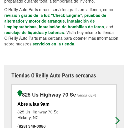
preparado durante toda la temporada de invierno.
O’Reilly Auto Parts ofrece servicios gratis en la tienda, como
revisión gratis de la luz “Check Engine”
,
pruebas de
alternador y motor de arranque
,
instalación de
limpiaparabrisas
,
instalación de bombillas de faros
, and
reciclaje de líquidos y baterías
. Visita hoy mismo tu tienda
O’Reilly Auto Parts más cercana para obtener más información
sobre nuestros
servicios en la tienda
.
Tiendas O'Reilly Auto Parts cercanas
825 Us Highway 70 Se
Tienda 6874
Abre a las 9am
Ab
825 Us Highway 70 Se
44
Hickory, NC
Hi
(828) 348-0086
(8