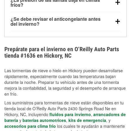
la congelación y ayuda a disolver la sal y la nieve
arranque.
fríos?
derretida en la carretera para mejorar la visibilidad.
Sí. La presión de las llantas normalmente disminuye
¿Se debe revisar el anticongelante antes
alrededor de 1 PSI por cada 10 °F que baja la
del invierno?
temperatura. Puedes obtener más información sobre
Sí. Una mezcla adecuada del anticongelante protege
la baja presión en invierno en nuestro artículo.
el motor contra la congelación, las grietas internas y
el sobrecalentamiento en condiciones de frío
Prepárate para el invierno en O’Reilly Auto Parts
extremo. Aprende cómo comprobar la protección
tienda #1636 en Hickory, NC
anticongelante en nuestra sección How-To.
Las tormentas de nieve o hielo en Hickory pueden desarrollarse
rápidamente, especialmente cuando las temperaturas bajan
durante la noche. Preparar tu vehículo antes de una tormenta
mejora la confiabilidad, la seguridad y el desempeño de arranque
en frío.
Los suministros para tormentas de nieve están disponibles en tu
tienda local de O’Reilly Auto Parts 2430 Springs Road Ne en
Hickory, NC, incluyendo
fluidos para invierno
,
arrancadores de
batería
y
baterías automotrices
,
kits de emergencia
, y
accesorios para clima frío
los cuales te ayudarán a mantenerte