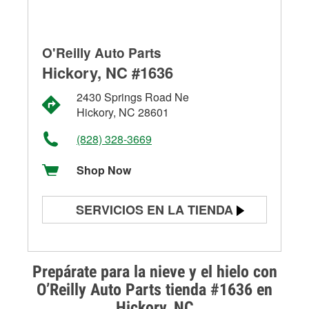
O'Reilly Auto Parts
Hickory, NC #1636
2430 Springs Road Ne
Hickory, NC 28601
(828) 328-3669
Shop Now
SERVICIOS EN LA TIENDA
Prueba de batería
Prueba de alternadores y
Prepárate para la nieve y el hielo con
arrancadores
O’Reilly Auto Parts tienda #1636 en
Hickory, NC