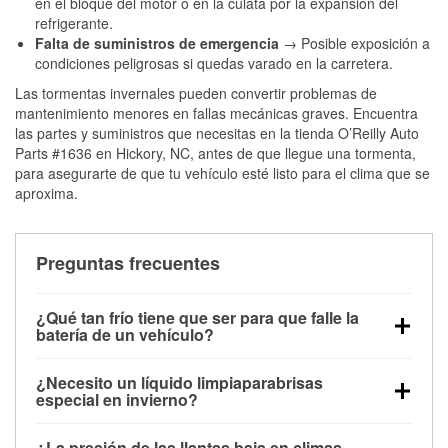
en el bloque del motor o en la culata por la expansión del
refrigerante.
Falta de suministros de emergencia
→ Posible exposición a
condiciones peligrosas si quedas varado en la carretera.
Las tormentas invernales pueden convertir problemas de
mantenimiento menores en fallas mecánicas graves. Encuentra
las partes y suministros que necesitas en la tienda O’Reilly Auto
Parts #1636 en Hickory, NC, antes de que llegue una tormenta,
para asegurarte de que tu vehículo esté listo para el clima que se
aproxima.
Preguntas frecuentes
¿Qué tan frío tiene que ser para que falle la
batería de un vehículo?
La capacidad de la batería comienza a disminuir por
¿Necesito un líquido limpiaparabrisas
debajo de los 32 °F y puede perder hasta la mitad de
especial en invierno?
su potencia de arranque cerca de los 0 °F, lo que
Sí. El líquido limpiaparabrisas para invierno resiste
aumenta la probabilidad de que el vehículo no
¿La presión de las llantas baja en climas