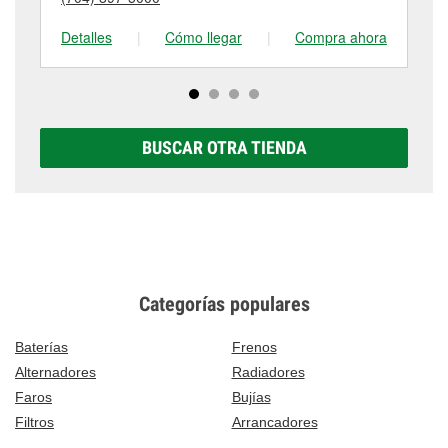
tienda #1858 para obtener más información.
Detalles
|
Cómo llegar
|
Compra ahora
De
BUSCAR OTRA TIENDA
Categorías populares
Baterías
Frenos
Alternadores
Radiadores
Faros
Bujías
Filtros
Arrancadores