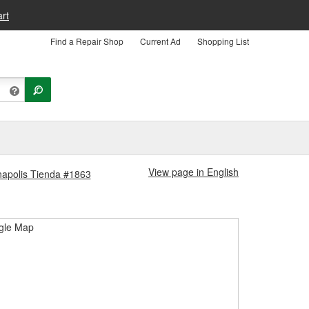
rt
Find a Repair Shop
Current Ad
Shopping List
View page in English
nnapolis Tienda #1863