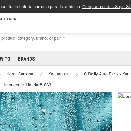
cuentra la batería correcta para tu vehículo.
Compra baterías SuperSta
LA TIENDA
W TO
BRANDS
North Carolina
Kannapolis
O'Reilly Auto Parts - Ka
s - Kannapolis Tienda #1863