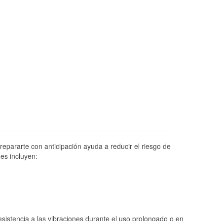
Prueba de alternadores y arrancadores
Revisión de la luz "Check Engine"
Reciclaje de baterías y aceite
Instalación de bombillas de faros
Instalación de limpiaparabrisas
Programa de Préstamo de Herramientas
Rectificación de tambores y discos de
freno
Hurricane Supplies
Conoce más
epararte con anticipación ayuda a reducir el riesgo de
es incluyen:
istencia a las vibraciones durante el uso prolongado o en