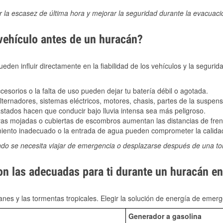
ir la escasez de última hora y mejorar la seguridad durante la evacuac
 vehículo antes de un huracán?
den influir directamente en la fiabilidad de los vehículos y la segurid
sorios o la falta de uso pueden dejar tu batería débil o agotada.
ernadores, sistemas eléctricos, motores, chasis, partes de la suspens
stados hacen que conducir bajo lluvia intensa sea más peligroso.
as mojadas o cubiertas de escombros aumentan las distancias de frena
ento inadecuado o la entrada de agua pueden comprometer la calidad
ndo se necesita viajar de emergencia o desplazarse después de una t
on las adecuadas para ti durante un huracán e
nes y las tormentas tropicales. Elegir la solución de energía de eme
Generador a gasolina