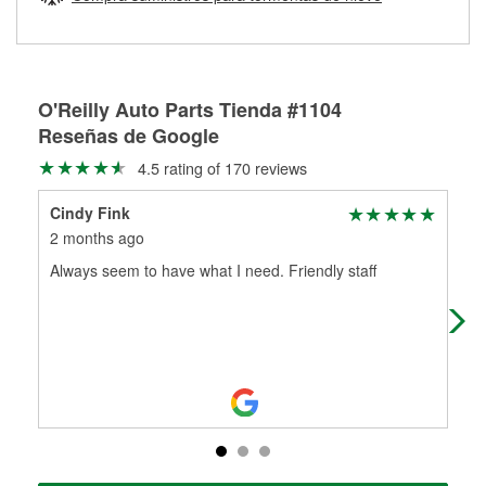
Más información sobre el Programa de Préstamo de
ser rectificados con seguridad. Si tus tambores o discos no
Herramientas de O'Reilly
pueden ser reutilizados, podemos ayudarte a encontrar las
partes de reemplazo correctas para tu reparación.
Rectificación de tambores y discos de freno
O'Reilly Auto Parts Tienda #1104
Reseñas de Google
4.5 rating of 170 reviews
Cindy Fink
Bar
2 months ago
2 m
Always seem to have what I need. Friendly staff
Gre