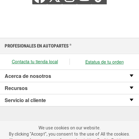
PROFESIONALES EN AUTOPARTES
®
Contacta tu tienda local
Estatus de tu orden
Acerca de nosotros
Recursos
Servicio al cliente
We use cookies on our website.
We use cookies on our website. By clicking "Accept", you consent
Copyright © 2008-2026 O’Reilly Auto Parts v OST_3.2.0.0.729 (3) cv1361
By clicking "Accept", you consent to the use of All the cookies.
to the use of All the cookies.
catalog_main