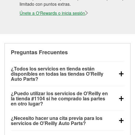
limitado con puntos extras.
Únete a O'Rewards o inicia sesión
Preguntas Frecuentes
¿Todos los servicios en tienda están
disponibles en todas las tiendas O'Reilly
Auto Parts?
Todos los servicios gratuitos de tienda, incluyendo
¿Puedo utilizar los servicios de O'Reilly en
las pruebas de batería, pruebas de alternador y
la tienda #1104 si he comprado las partes
motor de arranque, revisión de la luz “Check Engine”
en otro lugar?
con O'Reilly VeriScan® e instalación de
Puedes solicitar la mayoría de los servicios en tienda
limpiaparabrisas o bombillas, están disponibles en
¿Necesito hacer una cita previa para los
de O'Reilly Auto Parts que estén disponibles en la
todas las tiendas O'Reilly Auto Parts. La tienda
servicios de O'Reilly Auto Parts?
tienda #1104 de King, NC aunque hayas comprado
O'Reilly #1104 de King, NC también ofrece servicios
No es necesario agendar una cita para ninguno de
las partes en otro sitio. Los servicios como pruebas