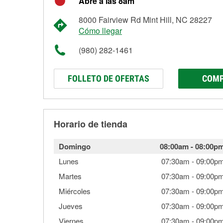
Abre a las 8am
8000 Fairview Rd Mint Hill, NC 28227
Cómo llegar
(980) 282-1461
FOLLETO DE OFERTAS
COMP
Horario de tienda
Domingo
08:00am
-
08:00p
Lunes
07:30am
-
09:00p
Martes
07:30am
-
09:00p
Miércoles
07:30am
-
09:00p
Jueves
07:30am
-
09:00p
Viernes
07:30am
-
09:00p