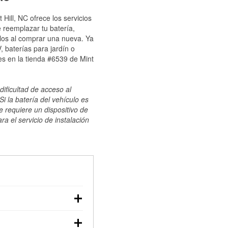
Hill, NC ofrece los servicios
 reemplazar tu batería,
ulos al comprar una nueva. Ya
 baterías para jardín o
s en la tienda #6539 de Mint
dificultad de acceso al
i la batería del vehículo es
e requiere un dispositivo de
ra el servicio de instalación
ilizar un multímetro:
voltaje: una batería en