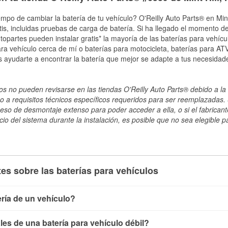
mpo de cambiar la batería de tu vehículo? O'Reilly Auto Parts® en Mint 
tis, incluidas pruebas de carga de batería. Si ha llegado el momento de
topartes pueden instalar gratis* la mayoría de las baterías para vehíc
a vehículo cerca de mí o baterías para motocicleta, baterías para ATV,
 ayudarte a encontrar la batería que mejor se adapte a tus necesidade
s no pueden revisarse en las tiendas O'Reilly Auto Parts® debido a la 
o a requisitos técnicos específicos requeridos para ser reemplazadas. S
ceso de desmontaje extenso para poder acceder a ella, o si el fabricant
cio del sistema durante la instalación, es posible que no sea elegible pa
es sobre las baterías para vehículos
ría de un vehículo?
ía de un vehículo de varias maneras. El método más rápido es ut
es de una batería para vehículo débil?
, conecta los cables a las terminales de la batería y verifica el 