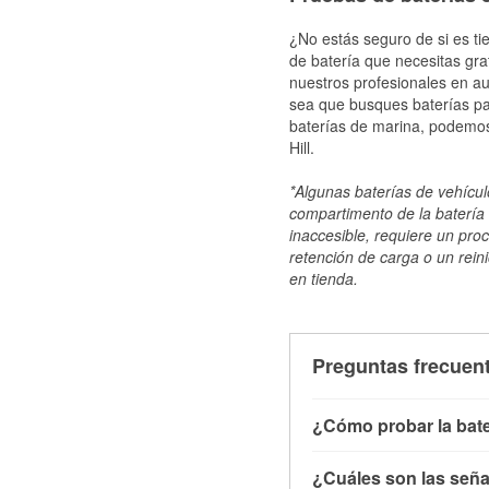
¿No estás seguro de si es tie
de batería que necesitas gra
nuestros profesionales en au
sea que busques baterías par
baterías de marina, podemos
Hill.
*Algunas baterías de vehículo
compartimento de la batería 
inaccesible, requiere un pro
retención de carga o un reini
en tienda.
Preguntas frecuent
¿Cómo probar la bate
Puedes probar la bater
¿Cuáles son las señal
con el vehículo apagado