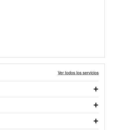
Ver todos los servicios
 autos, camionetas, SUVs, vehículos comerciales y
 probarse dentro o fuera del vehículo y cargarse en
uno de nuestros profesionales te ayudará a encontrar
otor de arranque o alternador. Lleva tu vehículo a tu
y arranque en el estacionamiento, o desmonta el
rueben.