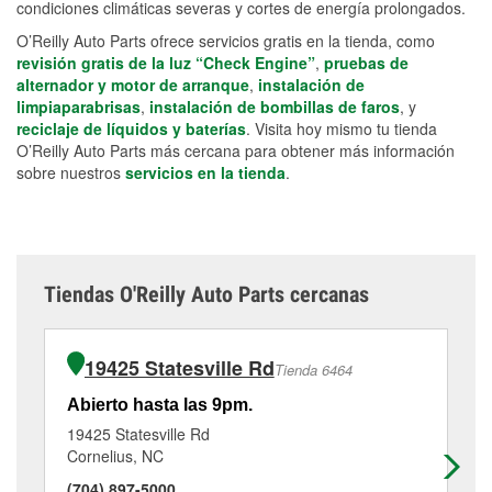
condiciones climáticas severas y cortes de energía prolongados.
O’Reilly Auto Parts ofrece servicios gratis en la tienda, como
revisión gratis de la luz “Check Engine”
,
pruebas de
alternador y motor de arranque
,
instalación de
limpiaparabrisas
,
instalación de bombillas de faros
, y
reciclaje de líquidos y baterías
. Visita hoy mismo tu tienda
O’Reilly Auto Parts más cercana para obtener más información
sobre nuestros
servicios en la tienda
.
Tiendas O'Reilly Auto Parts cercanas
19425 Statesville Rd
Tienda 6464
Abierto hasta las 9pm.
Ab
19425 Statesville Rd
79
Cornelius, NC
She
(704) 897-5000
(8