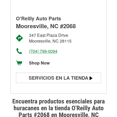
O'Reilly Auto Parts
Mooresville, NC #2068
347 East Plaza Drive
Mooresville, NC 28115
(704) 799-0094
Shop Now
SERVICIOS EN LA TIENDA
Prueba de batería
Prueba de alternadores y
Encuentra productos esenciales para
arrancadores
huracanes en la tienda O’Reilly Auto
Parts #2068 en Mooresville, NC
Revisión de la luz "Check Engine"