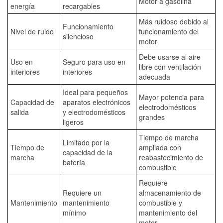
Motor a gasolina
energía
recargables
Más ruidoso debido al
Funcionamiento
Nivel de ruido
funcionamiento del
silencioso
motor
Debe usarse al aire
Uso en
Seguro para uso en
libre con ventilación
interiores
interiores
adecuada
Ideal para pequeños
Mayor potencia para
Capacidad de
aparatos electrónicos
electrodomésticos
salida
y electrodomésticos
grandes
ligeros
Tiempo de marcha
Limitado por la
Tiempo de
ampliada con
capacidad de la
marcha
reabastecimiento de
batería
combustible
Requiere
Requiere un
almacenamiento de
Mantenimiento
mantenimiento
combustible y
mínimo
mantenimiento del
motor