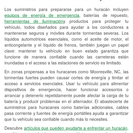
Los suministros para prepararse para un huracán incluyen
Reciclaje de baterías y aceite
equipos de energía de emergencia
, baterías de repuesto,
herramientas de iluminación
y productos para proteger tu
Instalación de bombillas de faros
vehículo, todos diseñados para ayudar a los conductores a
Instalación de limpiaparabrisas
mantenerse seguros y móviles durante tormentas severas. Los
líquidos automotrices esenciales, como el aceite de motor, el
Programa de Préstamo de
anticongelante y el líquido de frenos, también juegan un papel
clave: mantener tu vehículo en buen estado garantiza que
Herramientas
funcione de manera confiable cuando las carreteras están
inundadas o el acceso a las estaciones de servicio es limitado.
Rectificación de tambores y discos de
freno
En zonas propensas a los huracanes como Mooresville, NC, las
tormentas fuertes pueden causar cortes de energía y limitar el
Mangueras hidráulicas a la medida
acceso a servicios esenciales. Usar tu vehículo para alimentar
dispositivos de emergencia, hacer funcionar accesorios o
Hurricane Supplies
arrancar y detenerlo repetidamente puede afectar la carga de tu
batería y producir problemas en el alternador. El abastecerte de
Conoce más
suministros para huracanes como baterías adicionales, cables
pasa corriente y fuentes de energía portátiles ayuda a garantizar
que tu vehículo sea confiable cuando más lo necesites.
Descubre
artículos que pueden ayudarte a enfrentar un huracán,