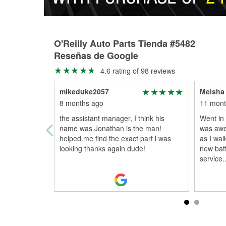
O'Reilly Auto Parts Tienda #5482
Reseñas de Google
4.6 rating of 98 reviews
mikeduke2057
Meisha 
8 months ago
11 mont
the assistant manager, I think his
Went in 
name was Jonathan is the man!
was awe
helped me find the exact part i was
as I wal
looking thanks again dude!
new bat
service
.