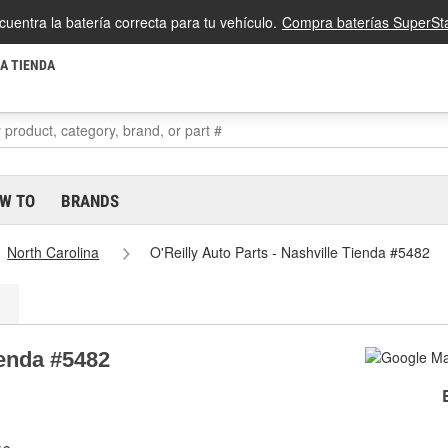
cuentra la batería correcta para tu vehículo.
Compra baterías SuperSta
LA TIENDA
W TO
BRANDS
North Carolina
O'Reilly Auto Parts - Nashville Tienda #5482
ienda #5482