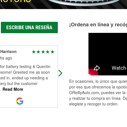
¡Ordena en línea y recóg
ESCRIBE UNA RESEÑA
Harrison
Cindy Fowler
hs ago
11 months ago
for battery testing & Quentin
I absolutely love Quentin and
some! Greeted me as soon
Brandon. They are so friendly and
ked in, ended up needing a
helpful. As a single and older wom
En ocasiones, lo único que quier
tery but the customer
it's absolutely amazing the way the
por eso que ofrecemos la opción
..
Read More
go out
...
Read More
OReillyAuto.com, puedes ver la 
y realizar tu compra en línea. D
elegiste y recoger tu orden.