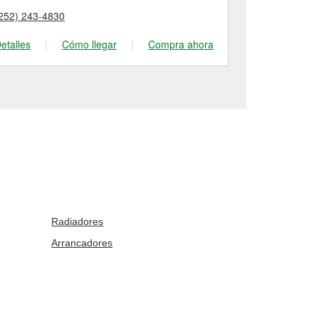
252) 243-4830
(919) 727-30
etalles
|
Cómo llegar
|
Compra ahora
Detalles
|
Radiadores
Arrancadores