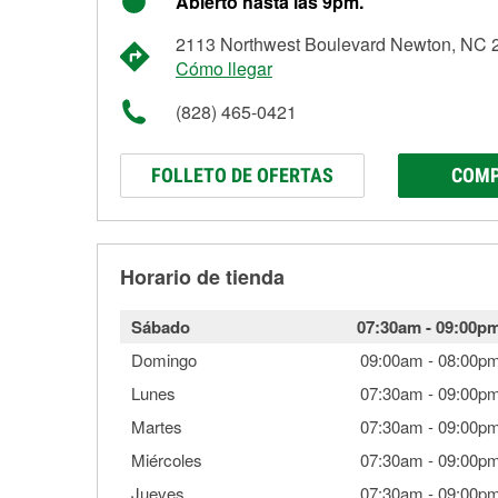
Abierto hasta las 9pm.
2113 Northwest Boulevard Newton, NC 
Cómo llegar
(828) 465-0421
FOLLETO DE OFERTAS
COMP
Horario de tienda
Sábado
07:30am
-
09:00p
Domingo
09:00am
-
08:00p
Lunes
07:30am
-
09:00p
Martes
07:30am
-
09:00p
Miércoles
07:30am
-
09:00p
Jueves
07:30am
-
09:00p