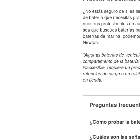
¿No estás seguro de si es ti
de batería que necesitas gra
nuestros profesionales en au
sea que busques baterías par
baterías de marina, podemos
Newton.
*Algunas baterías de vehículo
compartimento de la batería 
inaccesible, requiere un pro
retención de carga o un reini
en tienda.
Preguntas frecuent
¿Cómo probar la bate
Puedes probar la bater
¿Cuáles son las señal
con el vehículo apagado