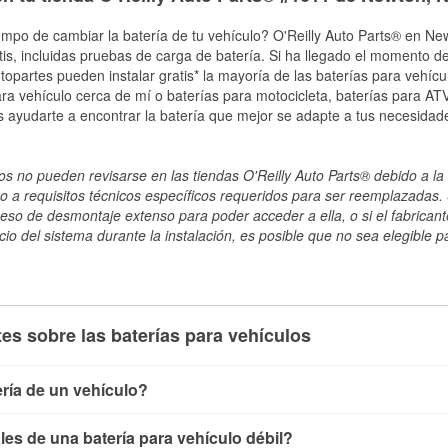
empo de cambiar la batería de tu vehículo? O'Reilly Auto Parts® en New
tis, incluidas pruebas de carga de batería. Si ha llegado el momento de
topartes pueden instalar gratis* la mayoría de las baterías para vehíc
a vehículo cerca de mí o baterías para motocicleta, baterías para ATV,
 ayudarte a encontrar la batería que mejor se adapte a tus necesidad
s no pueden revisarse en las tiendas O'Reilly Auto Parts® debido a la 
o a requisitos técnicos específicos requeridos para ser reemplazadas. S
ceso de desmontaje extenso para poder acceder a ella, o si el fabricant
cio del sistema durante la instalación, es posible que no sea elegible pa
es sobre las baterías para vehículos
ría de un vehículo?
ía de un vehículo de varias maneras. El método más rápido es ut
es de una batería para vehículo débil?
, conecta los cables a las terminales de la batería y verifica el 