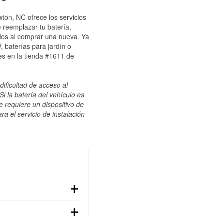
ton, NC ofrece los servicios
 reemplazar tu batería,
ulos al comprar una nueva. Ya
 baterías para jardín o
es en la tienda #1611 de
dificultad de acceso al
i la batería del vehículo es
e requiere un dispositivo de
ra el servicio de instalación
ilizar un multímetro:
voltaje: una batería en