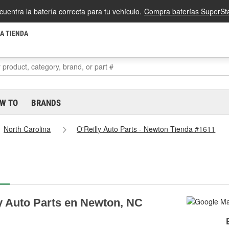
cuentra la batería correcta para tu vehículo.
Compra baterías SuperSta
LA TIENDA
W TO
BRANDS
North Carolina
O'Reilly Auto Parts - Newton Tienda #1611
ly Auto Parts en Newton, NC