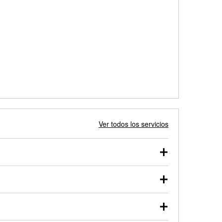
Ver todos los servicios
 autos, camionetas, SUVs, vehículos comerciales y
 probarse dentro o fuera del vehículo y cargarse en
uno de nuestros profesionales te ayudará a encontrar
otor de arranque o alternador. Lleva tu vehículo a tu
y arranque en el estacionamiento, o desmonta el
rueben.