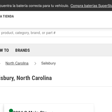
cuentra la batería correcta para tu vehículo.
Compra baterías SuperSta
LA TIENDA
W TO
BRANDS
North Carolina
Salisbury
isbury, North Carolina