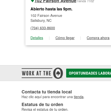
102 Fairson Avenue
Tienda 1102
Abierto hasta las 9pm.
102 Fairson Avenue
Salisbury, NC
(704) 633-8600
Detalles
|
Cómo llegar
|
Compra ahora
OPORTUNIDADES LABOR
Contacta tu tienda local
Haz clic aquí para encontrar una
tienda
.
Estatus de tu orden
Revisa el estatus de tu
orden
.