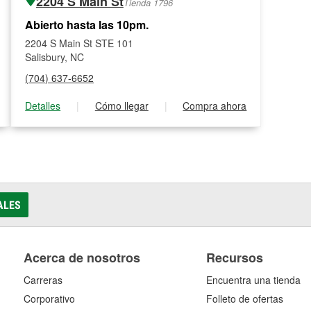
2204 S Main St
Tienda 1796
Abierto hasta las 10pm.
2204 S Main St STE 101
Salisbury, NC
(704) 637-6652
Detalles
|
Cómo llegar
|
Compra ahora
ALES
Acerca de nosotros
Recursos
Carreras
Encuentra una tienda
Corporativo
Folleto de ofertas