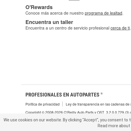
O'Rewards
Conoce más acerca de nuestro
programa de lealtad
.
Encuentra un taller
Encuentra a un centro de servicio profesional
cerca de ti
.
PROFESIONALES EN AUTOPARTES
®
Política de privacidad
Ley de transparencia en las cadenas de s
Copyright © 2008-2026 O’Reilly Auto Parts v OST_3.2.0.0.729 (3)
We use cookies on our website.
We use cookies on our website. By clicking "Accept", you consent to 
By clicking "Accept", you consent to t
Read more about 
abou