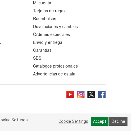
Mi cuenta
Tarjetas de regalo
Reembolsos
Devoluciones y cambios
Órdenes especiales
s
Envío y entrega
Garantías
SDS
Catálogos profesionales
Advertencias de estafa
ookie Settings.
 Cookie Settings.
Read more
Cookie Settings
Cookie Settings
Accept
Accept
Decline
Decline