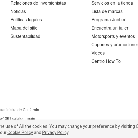
Relaciones de inversionistas
Servicios en la tienda
Noticias
Lista de marcas
Políticas legales
Programa Jobber
Mapa del sitio
Encuentra un taller
Sustentabilidad
Motorsports y eventos
Cupones y promocione
Videos
Centro How To
uministro de California
 cv1361 catalog_main
the use of All the cookies.
he use of All the cookies.
You may change your preference by visiting C
You may change your preference by visiting
our
t our
Cookie Policy
Cookie Policy
and
and
Privacy Policy
Privacy Policy
.
.