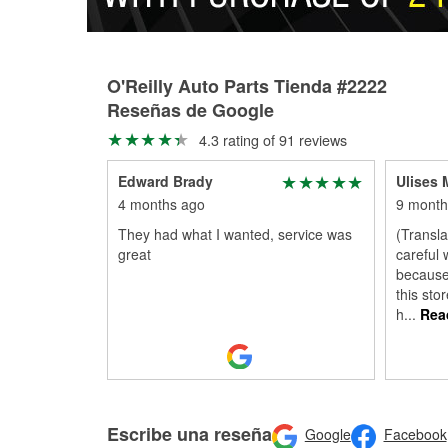
O'Reilly Auto Parts Tienda #2222
Reseñas de Google
4.3 rating of 91 reviews
Edward Brady
Ulises 
4 months ago
9 month
They had what I wanted, service was
(Transl
great
careful 
because
this sto
h
...
Rea
Escribe una reseña
Google
Facebook