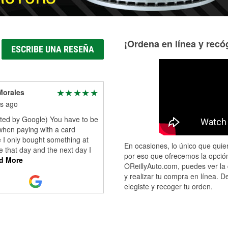
¡Ordena en línea y recóg
ESCRIBE UNA RESEÑA
Morales
s ago
ated by Google) You have to be
when paying with a card
 I only bought something at
En ocasiones, lo único que quier
re that day and the next day I
por eso que ofrecemos la opción
d More
OReillyAuto.com, puedes ver la 
y realizar tu compra en línea. D
elegiste y recoger tu orden.