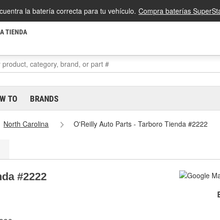
cuentra la batería correcta para tu vehículo.
Compra baterías SuperSta
LA TIENDA
W TO
BRANDS
North Carolina
O'Reilly Auto Parts - Tarboro Tienda #2222
enda #2222