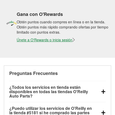
Gana con O'Rewards
Obtén puntos cuando compres en línea o en la tienda.
Obtén puntos más rápido comprando ofertas por tiempo
limitado con puntos extras.
Únete a O'Rewards o inicia sesión
Preguntas Frecuentes
¿Todos los servicios en tienda están
disponibles en todas las tiendas O'Reilly
Auto Parts?
Todos los servicios gratuitos de tienda, incluyendo
¿Puedo utilizar los servicios de O'Reilly en
las pruebas de batería, pruebas de alternador y
la tienda #5181 si he comprado las partes