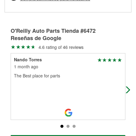
Más información sobre el Programa de Préstamo de
ser rectificados con seguridad. Si tus tambores o discos no
Herramientas de O'Reilly
pueden ser reutilizados, podemos ayudarte a encontrar las
partes de reemplazo correctas para tu reparación.
Rectificación de tambores y discos de freno
O'Reilly Auto Parts Tienda #6472
Reseñas de Google
4.6 rating of 46 reviews
Nando Torres
Gar
1 month ago
2 m
The Best place for parts
Rig