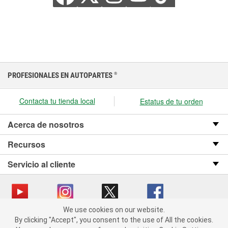
PROFESIONALES EN AUTOPARTES
®
Contacta tu tienda local
Estatus de tu orden
Acerca de nosotros
Recursos
Servicio al cliente
We use cookies on our website.
We use cookies on our website. By clicking "Accept", you consent
Copyright © 2008-2026 O’Reilly Auto Parts v OST_3.2.0.0.729 (3) cv1361
By clicking "Accept", you consent to the use of All the cookies.
to the use of All the cookies.
catalog_main