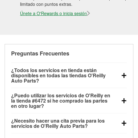
limitado con puntos extras.
Únete a O'Rewards o inicia sesión
Preguntas Frecuentes
¿Todos los servicios en tienda están
disponibles en todas las tiendas O'Reilly
Auto Parts?
Todos los servicios gratuitos de tienda, incluyendo
¿Puedo utilizar los servicios de O'Reilly en
las pruebas de batería, pruebas de alternador y
la tienda #6472 si he comprado las partes
motor de arranque, revisión de la luz “Check Engine”
en otro lugar?
con O'Reilly VeriScan® e instalación de
Puedes solicitar la mayoría de los servicios en tienda
limpiaparabrisas o bombillas, están disponibles en
¿Necesito hacer una cita previa para los
de O'Reilly Auto Parts que estén disponibles en la
todas las tiendas O'Reilly Auto Parts. La tienda
servicios de O'Reilly Auto Parts?
tienda #6472 de Vanceboro, NC aunque hayas
O'Reilly #6472 de Vanceboro, NC también ofrece
No es necesario agendar una cita para ninguno de
comprado las partes en otro sitio. Los servicios como