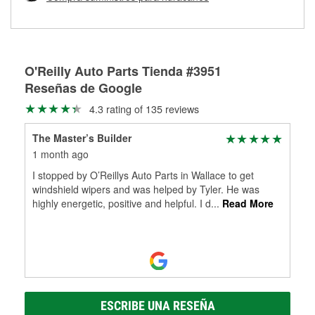
Más información sobre el Programa de Préstamo de
ser rectificados con seguridad. Si tus tambores o discos no
Herramientas de O'Reilly
pueden ser reutilizados, podemos ayudarte a encontrar las
partes de reemplazo correctas para tu reparación.
Rectificación de tambores y discos de freno
O'Reilly Auto Parts Tienda #3951
Reseñas de Google
4.3 rating of 135 reviews
The Master’s Builder
1 month ago
I stopped by O’Reillys Auto Parts in Wallace to get
windshield wipers and was helped by Tyler. He was
highly energetic, positive and helpful. I d
...
Read More
ESCRIBE UNA RESEÑA