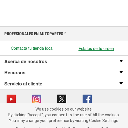
PROFESIONALES EN AUTOPARTES
®
Contacta tu tienda local
Estatus de tu orden
Acerca de nosotros
Recursos
Servicio al cliente
We use cookies on our website.
We use cookies on our website. By clicking "Accept", you consent
Copyright © 2008-2026 O’Reilly Auto Parts v OST_3.2.0.0.729 (3) cv1361
By clicking "Accept", you consent to the use of All the cookies.
to the use of All the cookies.
catalog_main
You may change your preference by visiting Cookie Settings.
You may change your preference by visiting Cookie Settings.
Política de privacidad
Ley de transparencia en las cadenas de suministro