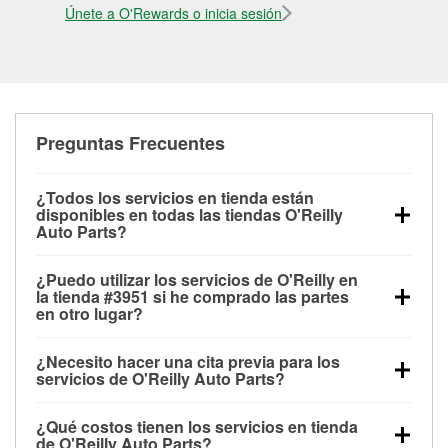
Únete a O'Rewards o inicia sesión
Preguntas Frecuentes
¿Todos los servicios en tienda están
disponibles en todas las tiendas O'Reilly
Auto Parts?
Todos los servicios gratuitos de tienda, incluyendo
¿Puedo utilizar los servicios de O'Reilly en
las pruebas de batería, pruebas de alternador y
la tienda #3951 si he comprado las partes
motor de arranque, revisión de la luz “Check Engine”
en otro lugar?
con O'Reilly VeriScan® e instalación de
Puedes solicitar la mayoría de los servicios en tienda
limpiaparabrisas o bombillas, están disponibles en
¿Necesito hacer una cita previa para los
de O'Reilly Auto Parts que estén disponibles en la
todas las tiendas O'Reilly Auto Parts. La tienda
servicios de O'Reilly Auto Parts?
tienda #3951 de Wallace, NC aunque hayas
O'Reilly #3951 de Wallace, NC también ofrece
No es necesario agendar una cita para ninguno de
comprado las partes en otro sitio. Los servicios como
servicios especializados como:
reciclaje de baterías
¿Qué costos tienen los servicios en tienda
los servicios ofrecidos en la tienda O'Reilly Auto
pruebas de batería y recarga, así como reciclaje de
y aceite, programa de préstamo de herramientas y
de O'Reilly Auto Parts?