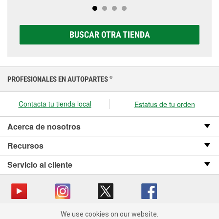
completa de baterías Super Start®, que incluye
prueben a la primera señal de avería.
opciones AGM, Premium, Extreme y Platinum para
elegir la que sea correcta para tu vehículo y
BUSCAR OTRA TIENDA
presupuesto.
PROFESIONALES EN AUTOPARTES
®
Contacta tu tienda local
Estatus de tu orden
Acerca de nosotros
Recursos
Servicio al cliente
We use cookies on our website.
Copyright © 2008-2026 O’Reilly Auto Parts v OST_3.2.0.0.729 (3) cv1361