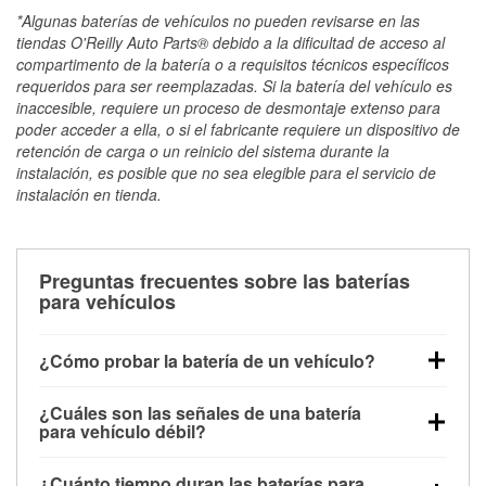
*Algunas baterías de vehículos no pueden revisarse en las
tiendas O'Reilly Auto Parts® debido a la dificultad de acceso al
compartimento de la batería o a requisitos técnicos específicos
requeridos para ser reemplazadas. Si la batería del vehículo es
inaccesible, requiere un proceso de desmontaje extenso para
poder acceder a ella, o si el fabricante requiere un dispositivo de
retención de carga o un reinicio del sistema durante la
instalación, es posible que no sea elegible para el servicio de
instalación en tienda.
Preguntas frecuentes sobre las baterías
para vehículos
¿Cómo probar la batería de un vehículo?
Puedes probar la batería de un vehículo de varias
¿Cuáles son las señales de una batería
maneras. El método más rápido es utilizar un
para vehículo débil?
multímetro: con el vehículo apagado, conecta los
Una batería débil suele dar algunas señales de
cables a las terminales de la batería y verifica el
¿Cuánto tiempo duran las baterías para